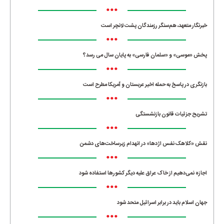
•••
خبرنگار متعهد، هم‌سنگر رزمندگان پشت لانچر است
•••
پخش «موسی» و «سلمان فارسی» به پایان سال می رسد؟
•••
بازنگری در پاسخ به حمله اخیر عربستان و آمریکا مطرح است
•••
تشریح جزئیات قانون بازنشستگی
•••
نقش «کلاهک نفس اژدها» در انهدام زیرساخت‌های دشمن
•••
اجازه نمی‌دهیم از خاک عراق علیه دیگر کشورها استفاده شود
•••
جهان اسلام باید در برابر اسرائیل متحد شود
•••