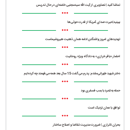
تماشا کنید | تصاویری از آیت الله سیدمجتبی خامنه‌ای در حال تدریس
•••
ببینید|حیرت صدای آمریکا از قدرت حوثی‌ها
•••
تهدیدهای امروز واشنگتن ادامه همان ذهنیت هیروشیماست
•••
احضار «باقر خرازی» به دادگاه ویژه روحانیت
•••
دختر شهید طهرانی‌مقدم: پدرم می‌گفت 15 سال بعد همه می‌فهمند چه کرده‌ایم
•••
حمله به لامرد با بمب فسفری بود
•••
توافق با عمان نزدیک است
•••
بحران ناترازی | ضرورت مدیریت تقاضا و اصلاح ساختار