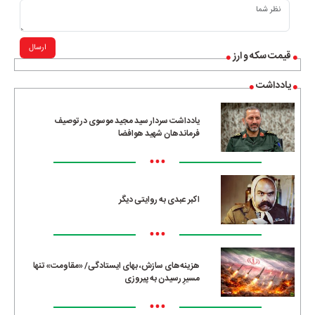
ارسال
قیمت سکه و ارز
یادداشت
یادداشت سردار سید مجید موسوی در توصیف
فرماندهان شهید هوافضا
•••
اکبر عبدی به روایتی دیگر
•••
هزینه‌های سازش، بهای ایستادگی/ «مقاومت» تنها
مسیرِ رسیدن به پیروزی
•••