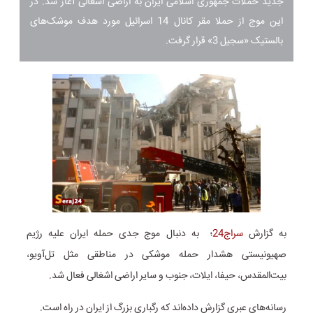
جدید حملات جمهوری اسلامی ایران به اراضی اشغالی آغاز شد. در
این موج از حملا مقر کانال 14 اسرائیل مورد هدف موشک‌های
بالستیک «سجیل 3» قرار گرفت.
به گزارش
سراج24
؛ به دنبال موج جدی حمله ایران علیه رژیم
صهیونیستی هشدار حمله موشکی در مناطقی مثل تل‌آویو،
بیت‌المقدس، حیفا، ایلات، جنوب و سایر اراضی اشغالی فعال شد.
رسانه‌های عبری گزارش داده‌اند که رگباری بزرگ از ایران در راه است.