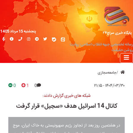
پنجشنبه 15 مرداد 1405
پایگاه خبری سراج۲۴
رسانه تخصصی جبهه انقلاب اسلامی؛ روایت
روشن حقیقت
جامعه‌مجازی
0
1
0
۱۴۰۴/۰۳/۳۰ - ۲۱:۱۵
شبکه های خبری گزارش دادند:
کانال 14 اسرائیل هدف «سجیل» قرار گرفت
در هشتمین روز بعد از تجاوز رژیم صهیونیستی به خاک ایران، موج