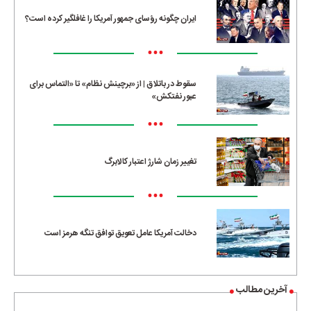
ایران چگونه رؤسای جمهور آمریکا را غافلگیر کرده است؟
•••
سقوط در باتلاق | از «برچینش نظام» تا «التماس برای
عبور نفتکش»
•••
تغییر زمان شارژ اعتبار کالابرگ
•••
دخالت آمریکا عامل تعویق توافق تنگه هرمز است
آخرین مطالب