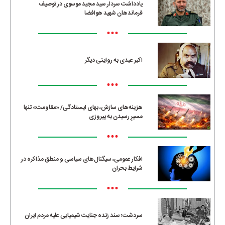
یادداشت سردار سید مجید موسوی در توصیف
فرماندهان شهید هوافضا
•••
اکبر عبدی به روایتی دیگر
•••
هزینه‌های سازش، بهای ایستادگی/ «مقاومت» تنها
مسیرِ رسیدن به پیروزی
•••
افکار عمومی، سیگنال‌های سیاسی و منطق مذاکره در
شرایط بحران
•••
سردشت؛ سند زنده جنایت شیمیایی علیه مردم ایران