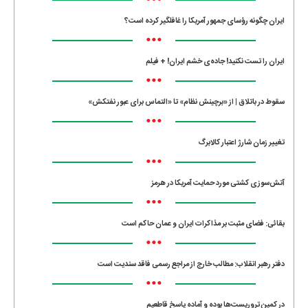
•••
ایران چگونه رؤسای جمهور آمریکا را غافلگیر کرده است؟
•••
ایران را تست نکنید! جاده‌ی خشم ایران! + فیلم
•••
سقوط در باتلاق | از «برچینش نظام» تا «التماس برای عبور نفتکش»
•••
تغییر زمان شارژ اعتبار کالابرگ
•••
آتش‌سوزی کشتی مورد حمایت آمریکا در هرمز
•••
بقائی: فضای مثبت بر مذاکرات ایران و عمان حاکم است
•••
دفتر رهبر انقلاب: مطالب خارج از مراجع رسمی فاقد سندیت است
•••
در کمین تروریست‌ها بوده و آماده پاسخ قاطعیم