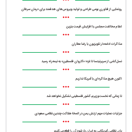
•••
رونمایی از فناوری بومی طراحی و تولید ویروس‌های هدفمند برای درمان سرطان
•••
اعلام مخالفت مجلس با افزایش قیمت بنزین
•••
مذاکرات ادامه‌دار تلویزیون با رضا عطاران
•••
نسل‌کشی از سربرنیتسا تا غزه؛ «کاروان فلسطین» به نیمه‌راه رسید
•••
اکنون هیچ مذاکره‌ای با آمریکا نداریم
•••
تا زمانی که نخست‌وزیرم، کشور فلسطینی تشکیل نخواهد شد
•••
جزئیات عملیات مهم ارتش یمن در المخا؛ هلاکت چندین نظامی سعودی
•••
پای نظامی آمریکایی به ایران باز شود آن را قطع می‌کنیم