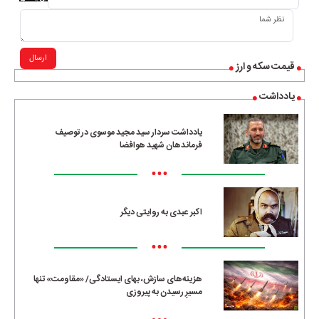
ارسال
قیمت سکه و ارز
یادداشت
یادداشت سردار سید مجید موسوی در توصیف
فرماندهان شهید هوافضا
•••
اکبر عبدی به روایتی دیگر
•••
هزینه‌های سازش، بهای ایستادگی/ «مقاومت» تنها
مسیرِ رسیدن به پیروزی