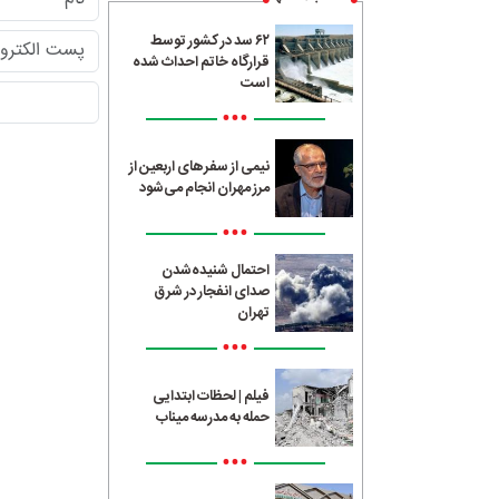
۶۲ سد در کشور توسط
قرارگاه خاتم احداث شده
است
•••
نیمی از سفرهای اربعین از
مرز مهران انجام می‌شود
•••
احتمال شنیده‌شدن
صدای انفجار در شرق
تهران
•••
فیلم | لحظات ابتدایی
حمله به مدرسه میناب
•••