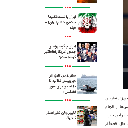
•••
ایران را تست نکنید!
جاده‌ی خشم ایران! +
فیلم
•••
ایران چگونه رؤسای
جمهور آمریکا را غافلگیر
کرده است؟
•••
سقوط در باتلاق | از
«برچینش نظام» تا
«التماس برای عبور
نفتکش»
 ریزی سازمان
•••
‌ها را انجام
تغییر زمان شارژ اعتبار
در این حوزه،
کالابرگ
حال، قطعاً از