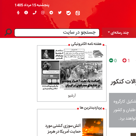
پنجشنبه 15 مرداد 1405
چند رسانه‌ای
هفته نامه الکترونیکی
0
1
ات کنکور
آرشیو
کیل کارگروه
پربازدیدترین ها
لبان و کشور
واهند برد.
آتش‌سوزی کشتی مورد
حمایت آمریکا در هرمز