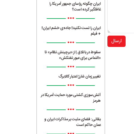
ایران چگونه رؤسای جمهور آمریکا را
غافلگیر کرده است؟
•••
ایران را تست نکنید! جاده‌ی خشم ایران!
+ فیلم
ارسال
•••
سقوط در باتلاق | از «برچینش نظام» تا
«التماس برای عبور نفتکش»
•••
تغییر زمان شارژ اعتبار کالابرگ
•••
آتش‌سوزی کشتی مورد حمایت آمریکا در
هرمز
•••
بقائی: فضای مثبت بر مذاکرات ایران و
عمان حاکم است