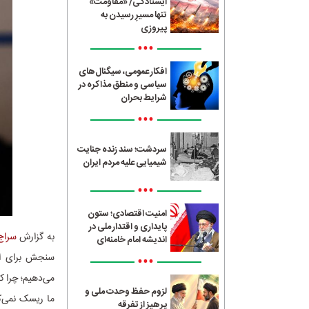
ایستادگی/ «مقاومت»
تنها مسیرِ رسیدن به
پیروزی
•••
افکار عمومی، سیگنال‌های
سیاسی و منطق مذاکره در
شرایط بحران
•••
سردشت؛ سند زنده جنایت
شیمیایی علیه مردم ایران
•••
امنیت اقتصادی؛ ستون
پایداری و اقتدار ملی در
به گزارش
سراج24
اندیشه امام خامنه‌ای
سنجش برای است
•••
می‌دهیم؛ چرا 
لزوم حفظ وحدت ملی و
ما ریسک نمی‌کن
پرهیز از تفرقه