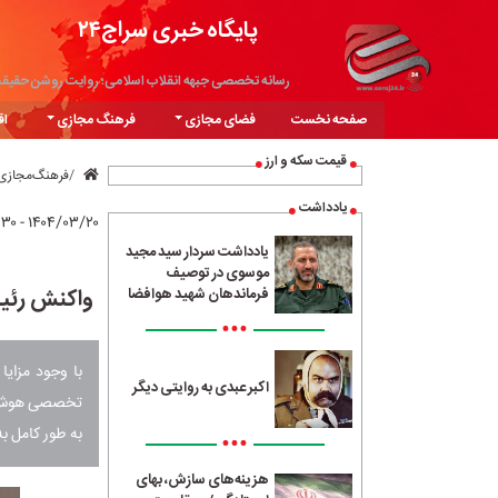
پایگاه خبری سراج۲۴
رسانه تخصصی جبهه انقلاب اسلامی؛ روایت روشن حقیق
صفحه نخست
فضای مجازی
فرهنگ مجازی
اق
قیمت سکه و ارز
فرهنگ‌مجازی
یادداشت
۱۴۰۴/۰۳/۲۰ - ۰۹:۳۰
یادداشت سردار سید مجید
موسوی در توصیف
واکنش رئی
فرماندهان شهید هوافضا
•••
با وجود مزای
اکبر عبدی به روایتی دیگر
تخصصی هوش مص
به طور کامل ب
•••
هزینه‌های سازش، بهای