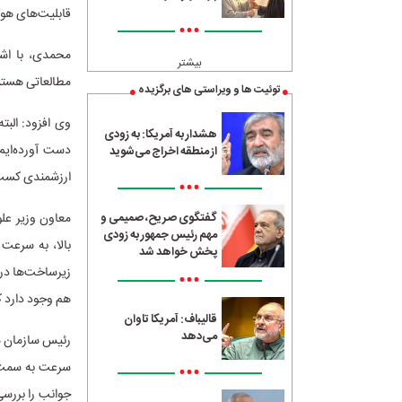
قابلیت‌های هوش
•••
محمدی، با اشار
بیشتر
مطالعاتی هستیم،
توئیت ها و ویراستی های برگزیده
وی افزود: البت
هشدار به آمریکا: به زودی
دست آورده‌ایم
از منطقه اخراج می‌شوید
ارزشمندی کسب 
•••
معاون وزیر علو
گفتگوی صریح، صمیمی و
مهم رئیس جمهور به زودی
بالا، به سرعت 
پخش خواهد شد
زیرساخت‌ها در 
•••
هم وجود دارد که
قالیباف: آمریکا تاوان
می‌دهد
رئیس سازمان سن
سرعت به سمت بر
•••
جوانب را بررسی