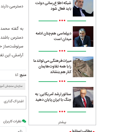
شبکه اطلاع‌رسانی دولت
دسترسی دارند و 
باید فعال شود
•••
به گفته محمدی
دیپلماسی هم‌چنان ادامه
دسترس باشند. 
میدان است
سرنوشت‌ساز حسا
•••
آرامش، این تغیی
میراث‌فرهنگی می‌تواند ما
را با همه تفاوت‌هایمان
کنار هم بنشاند
منبع:
آنا
•••
سازمان سنجش آمو
سناتور ارشد آمریکایی: به
جنگ با ایران پایان دهید
اشتراک گذاری
•••
نظرات کاربران
بیشتر
مطالب استانها