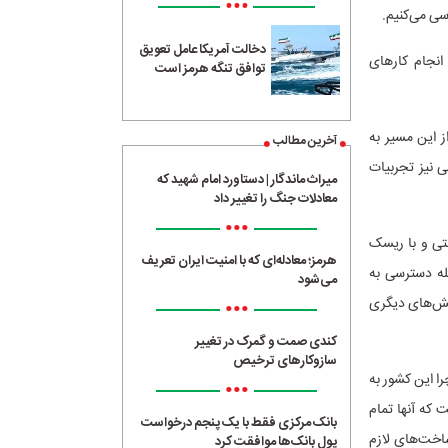
•••
سی می‌کنیم.
دخالت آمریکا عامل تعویق
انجام کار‌های
توافق تنگه هرمز است
ز این مسیر به
آخرین مطالب
 نیز تجربیات
میراث ماندگار | دستاورد امام شهید که
معادلات جنگ را تغییر داد
•••
حتی و با ریسک
هرمز؛ معادله‌ای که با امنیت ایران تعریف
مله دسترسی به
می‌شود
الش‌های دیگری
•••
کندی صمت و گمرک در تغییر
سازوکارهای ترخیص
ا این کشور به
•••
 که آنها تمام
بانک مرکزی فقط با یک‌ پنجم درخواست
ساخت‌های لازم
پول بانک‌ها موافقت کرد