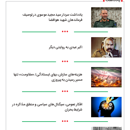
یادداشت
یادداشت سردار سید مجید موسوی در توصیف
فرماندهان شهید هوافضا
•••
اکبر عبدی به روایتی دیگر
•••
هزینه‌های سازش، بهای ایستادگی/ «مقاومت» تنها
مسیرِ رسیدن به پیروزی
•••
افکار عمومی، سیگنال‌های سیاسی و منطق مذاکره در
شرایط بحران
•••