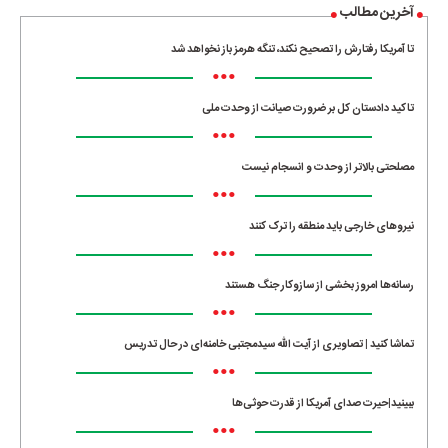
آخرین مطالب
تا آمریکا رفتارش را تصحیح نکند، تنگه هرمز باز نخواهد شد
•••
تاکید دادستان کل بر ضرورت صیانت از وحدت ملی
•••
مصلحتی بالاتر از وحدت و انسجام نیست
•••
نیروهای خارجی باید منطقه را ترک کنند
•••
رسانه‌ها امروز بخشی از سازوکار جنگ هستند
•••
تماشا کنید | تصاویری از آیت الله سیدمجتبی خامنه‌ای در حال تدریس
•••
ببینید|حیرت صدای آمریکا از قدرت حوثی‌ها
•••