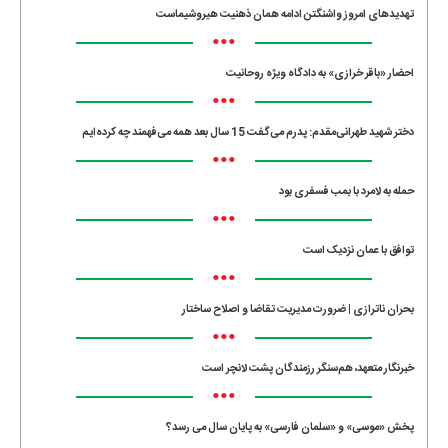
تهدیدهای امروز واشنگتن ادامه همان ذهنیت هیروشیماست
•••
احضار «باقر خرازی» به دادگاه ویژه روحانیت
•••
دختر شهید طهرانی‌مقدم: پدرم می‌گفت 15 سال بعد همه می‌فهمند چه کرده‌ایم
•••
حمله به لامرد با بمب فسفری بود
•••
توافق با عمان نزدیک است
•••
بحران ناترازی | ضرورت مدیریت تقاضا و اصلاح ساختار
•••
خبرنگار متعهد، هم‌سنگر رزمندگان پشت لانچر است
•••
پخش «موسی» و «سلمان فارسی» به پایان سال می رسد؟