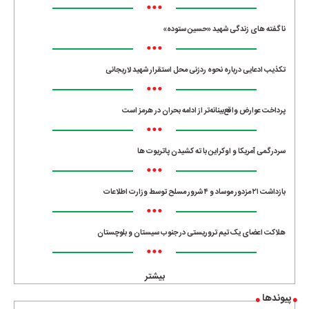
•••
ناگفته های زندگی شهید «حسین ستوده»
•••
تکذیب ادعایی درباره نحوه ردزنی محل استقرار شهید لاریجانی
•••
پرداخت عوارض واقع‌بینانه‌تر از ادامه بحران در هرمز است
•••
سردرگمی آمریکا و اوکراین با ته کشیدن پاتریوت ها
•••
بازداشت ۲۱ مزدور موساد و ۴ شرور مسلح توسط وزارت اطلاعات
•••
هلاکت اعضای یک تیم تروریستی در جنوب سیستان و بلوچستان
•••
بیشتر
پیوندها