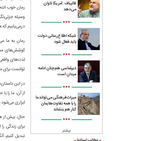
قالیباف: آمریکا تاوان
رمان خوب انتخا
می‌دهد
وسیله جزئی‌نگر
•••
درمی‌یابیم که ه
شبکه اطلاع‌رسانی دولت
رمان به ما می
باید فعال شود
کوشش‌های مستمر
•••
لذت‌های واقعی 
دیپلماسی هم‌چنان ادامه
توانست برای ما
میدان است
در این داستان‌
•••
از آن، ما را با
میراث‌فرهنگی می‌تواند ما
ابزاری می‌شود ب
را با همه تفاوت‌هایمان
کنار هم بنشاند
حال، بیش از هر
•••
برای زندگی را 
بیشتر
تبدیل کنیم، آن
مطالب استانها