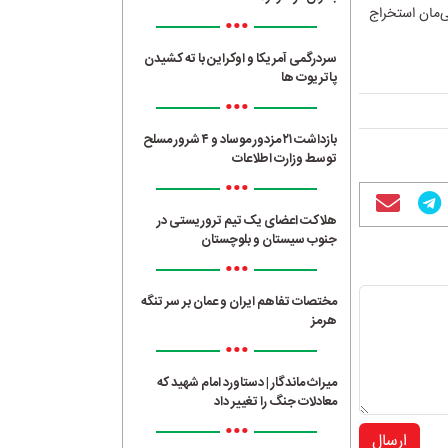
ی‌مان استخراج
•••
سردرگمی آمریکا و اوکراین با ته کشیدن
پاتریوت ها
•••
بازداشت ۲۱ مزدور موساد و ۴ شرور مسلح
توسط وزارت اطلاعات
•••
هلاکت اعضای یک تیم تروریستی در
جنوب سیستان و بلوچستان
•••
مختصات تفاهم ایران و عمان بر سر تنگه
هرمز
•••
میراث ماندگار | دستاورد امام شهید که
معادلات جنگ را تغییر داد
•••
ارسال