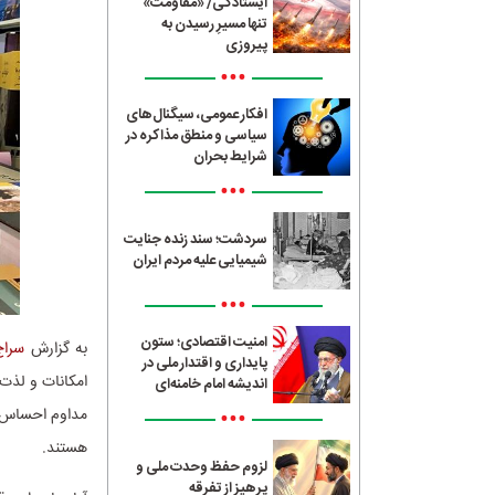
ایستادگی/ «مقاومت»
تنها مسیرِ رسیدن به
پیروزی
•••
افکار عمومی، سیگنال‌های
سیاسی و منطق مذاکره در
شرایط بحران
•••
سردشت؛ سند زنده جنایت
شیمیایی علیه مردم ایران
•••
امنیت اقتصادی؛ ستون
به گزارش
سراج4
پایداری و اقتدار ملی در
امکانات و لذت‌
اندیشه امام خامنه‌ای
•••
مداوم احساس رضا
هستند.
لزوم حفظ وحدت ملی و
پرهیز از تفرقه