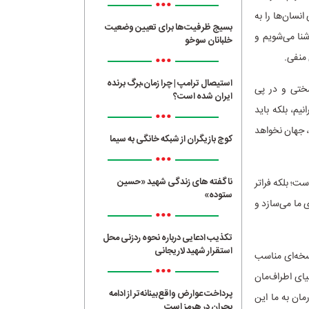
•••
نسان‌ها را به
بسیج ظرفیت‌ها برای تعیین وضعیت
شنا می‌شویم و
خلبانان سوخو
 منفی.
•••
استیصال ترامپ | چرا زمان،برگ برنده
سختی و در پی
ایران شده است؟
یم، بلکه باید
•••
، جهان نخواهد
کوچ بازیگران از شبکه خانگی به سیما
•••
ناگفته های زندگی شهید «حسین
ت؛ بلکه فراتر
ستوده»
ی ما می‌سازد و
•••
تکذیب ادعایی درباره نحوه ردزنی محل
استقرار شهید لاریجانی
نسخه‌ای مناسب
•••
یای اطراف‌مان
پرداخت عوارض واقع‌بینانه‌تر از ادامه
مان به ما این
بحران در هرمز است