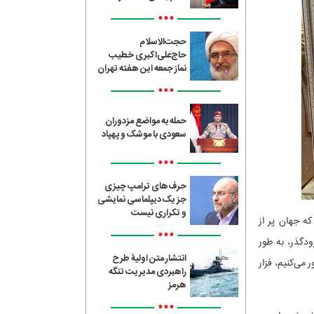
•••
حجت‌الاسلام
حاج‌علی‌اکبری خطیب
نماز جمعه این هفته تهران
•••
حمله به مواضع مزدوران
سعودی با موشک و پهپاد
•••
حرف‌های ترامپ چیزی
جز یک دیپلماسی نمایشی
و تکراری نیست
ه جهان پر از
•••
ودگذر، به طور
انتشار متن اولیۀ طرح
می‌کنیم، فرّار
راهبردی مدیریت تنگه
هرمز
•••