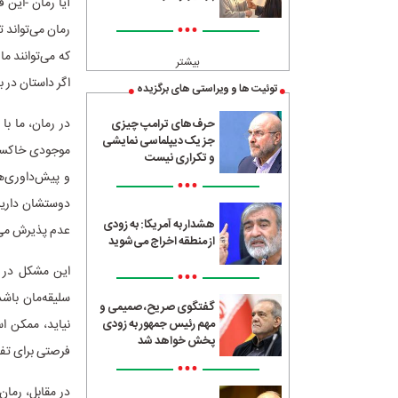
آیا رمان -این 
•••
رمان می‌تواند 
که می‌توانند م
بیشتر
اگر داستان در ب
توئیت ها و ویراستی های برگزیده
در رمان، ما با
حرف‌های ترامپ چیزی
جز یک دیپلماسی نمایشی
موجودی خاکستری
و تکراری نیست
و پیش‌داوری‌ها
•••
دوستشان داریم،
هشدار به آمریکا: به زودی
عدم پذیرش می‌
از منطقه اخراج می‌شوید
این مشکل در فض
•••
سلیقه‌مان باشد
گفتگوی صریح، صمیمی و
نیاید، ممکن اس
مهم رئیس جمهور به زودی
پخش خواهد شد
فرصتی برای تفکر
•••
در مقابل، رمان