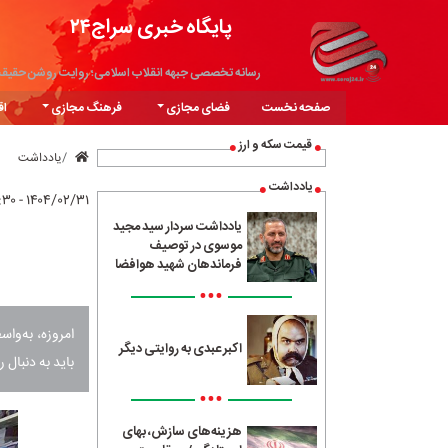
پایگاه خبری سراج۲۴
رسانه تخصصی جبهه انقلاب اسلامی؛ روایت روشن حقیق
صفحه نخست
فضای مجازی
فرهنگ مجازی
اق
قیمت سکه و ارز
یادداشت
یادداشت
۱۴۰۴/۰۲/۳۱ - ۰۸:۳۰
یادداشت سردار سید مجید
موسوی در توصیف
فرماندهان شهید هوافضا
•••
امروزه، به‌و
اکبر عبدی به روایتی دیگر
باید به دنبال ر
•••
هزینه‌های سازش، بهای