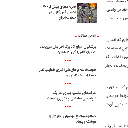
سخ، مثبت است.
ضربه مغزی بیش از ۷۰۰
 مقیاس واقعی،
نظامی آمریکایی در
حملات ایران
لموس است؛ حتی
آخرین مطالب
ایم که انسان،
پزشکیان: مبلغ کالابرگ افزایش می‌یابد/
 دلیل احساسات
اصلاح نظام بانکی ادامه دارد
ورد افرادی که
•••
‌پسندیم، دچار
حجت‌الاسلام حاج‌علی‌اکبری خطیب نماز
جمعه این هفته تهران
•••
م که مطابق با
حرف‌های ترامپ چیزی جز یک
حتواها خوشمان
دیپلماسی نمایشی و تکراری نیست
د، بدون آن‌که
•••
حمله به مواضع مزدوران سعودی با
موشک و پهپاد
داریم. اگر یک