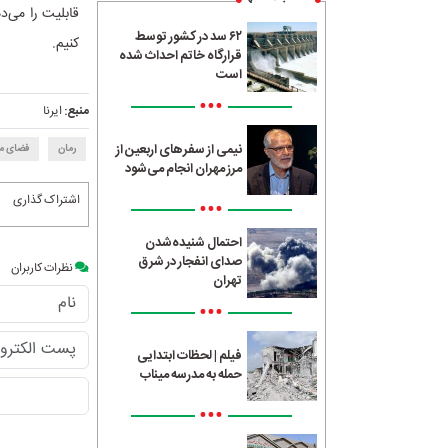
قابلیت را می‌د
۶۲ سد در کشور توسط
کنیم.
قرارگاه خاتم احداث شده
است
•••
منبع:
ایرنا
نیمی از سفرهای اربعین از
رمان
فضای م
مرز مهران انجام می‌شود
اشتراک گذاری
•••
احتمال شنیده‌شدن
صدای انفجار در شرق
نظرات کاربران
تهران
•••
فیلم | لحظات ابتدایی
حمله به مدرسه میناب
•••