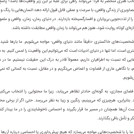
قالب هنری منحصر به فرد- می‌تواند راهی برای غلبه بر این زیر واقعیت‌ها باشد؟ پا
تصاویری از زندگی واقعی، با سرعت و عمقی قابل قبول ارائه دهد؛ انسان‌هایی با رنگ و
ا را از لذت‌جویی بی‌پایان و افسارگسیخته بازدارند. در دنیای رمان، زمان، واقعی و م
ازه‌ای کوتاه روایت شود، هنوز هم می‌تواند با زمان واقعی مطابقت داشته باشد.
 شخصیت‌های خاکستری -دقیقاً مانند دنیای واقعی- مواجه می‌شویم. ما بارها شنیده‌
 است، اما تنها در دنیای ادبیات است که می‌توانیم این واقعیت را لمس کنیم. به
یی که نسبت به اطرافیان داریم، معمولاً قادر به درک این حقیقت نیستیم. ما در م
 با نگاهی عاری از قضاوت و اغماض می‌نگریم و در مقابل، نسبت به کسانی که نمی
شویم.
ای مجازی، به گونه‌ای حادتر تظاهر می‌یابد، زیرا ما محتوایی را انتخاب می‌کنی
. بنابراین، هرچیزی که می‌بینیم، رنگین و زیبا به نظر می‌رسد. حتی اگر از برخی م
ت آن‌ها همچنان در مسیر ما قرار بگیرند و احساس ناخوشایندی را در ما بیدار کنن
 و تأمل باقی بگذارند.
 ما را با شخصیت‌هایی مواجه می‌سازد که هیچ پیش‌داوری یا احساسی درباره آن‌ها ن