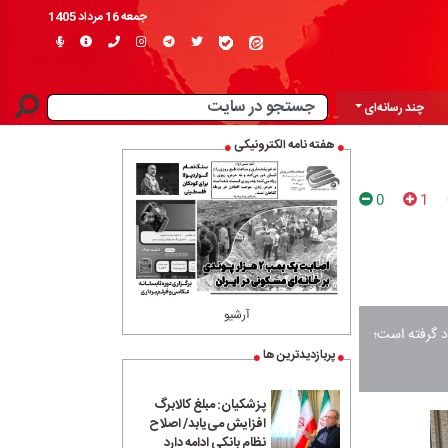
جمعه 16 مرداد 1405
چند رسانه‌ای
هفته نامه الکترونیکی
0
1
آرشیو
 گرفته است؛
پربازدیدترین ها
پزشکیان: مبلغ کالابرگ
افزایش می‌یابد/ اصلاح
نظام بانکی ادامه دارد