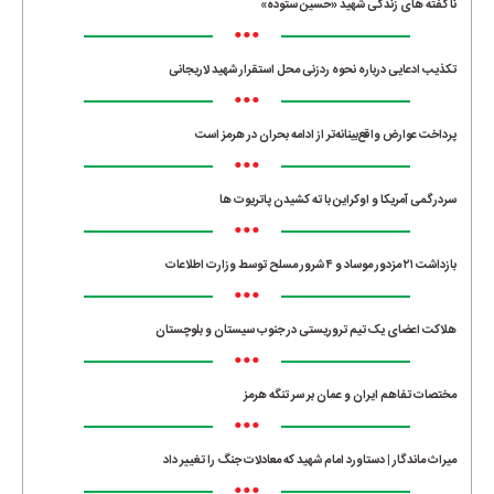
ناگفته های زندگی شهید «حسین ستوده»
•••
تکذیب ادعایی درباره نحوه ردزنی محل استقرار شهید لاریجانی
•••
پرداخت عوارض واقع‌بینانه‌تر از ادامه بحران در هرمز است
•••
سردرگمی آمریکا و اوکراین با ته کشیدن پاتریوت ها
•••
بازداشت ۲۱ مزدور موساد و ۴ شرور مسلح توسط وزارت اطلاعات
•••
هلاکت اعضای یک تیم تروریستی در جنوب سیستان و بلوچستان
•••
مختصات تفاهم ایران و عمان بر سر تنگه هرمز
•••
میراث ماندگار | دستاورد امام شهید که معادلات جنگ را تغییر داد
•••