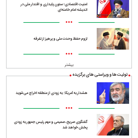
امنیت اقتصادی؛ ستون پایداری و اقتدار ملی در
اندیشه امام خامنه‌ای
•••
لزوم حفظ وحدت ملی و پرهیز از تفرقه
•••
بیشتر
توئیت ها و ویراستی های برگزیده
هشدار به آمریکا: به زودی از منطقه اخراج می‌شوید
•••
گفتگوی صریح، صمیمی و مهم رئیس جمهور به زودی
پخش خواهد شد