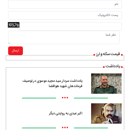
ارسال
قیمت سکه و ارز
یادداشت
یادداشت سردار سید مجید موسوی در توصیف
فرماندهان شهید هوافضا
•••
اکبر عبدی به روایتی دیگر
•••