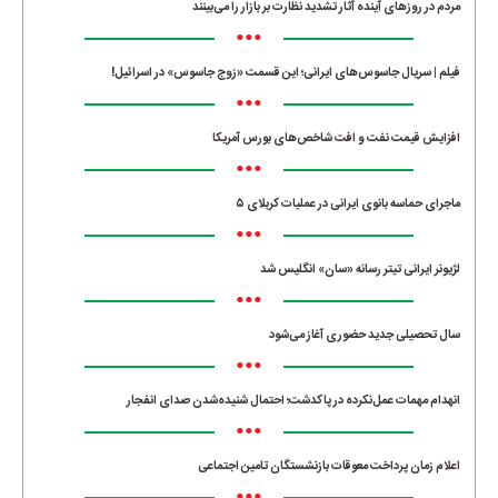
مردم در روزهای آینده آثار تشدید نظارت بر بازار را می‌بینند
•••
فیلم | سریال جاسوس‌های ایرانی؛ این قسمت «زوج جاسوس» در اسرائیل!
•••
افزایش قیمت نفت و افت شاخص‌های بورس آمریکا
•••
ماجرای حماسه‌ بانوی ایرانی در عملیات کربلای ۵
•••
لژیونر ایرانی تیتر رسانه «سان» انگلیس شد
•••
سال تحصیلی جدید حضوری آغاز می‌شود
•••
انهدام مهمات عمل‌نکرده در پاکدشت؛ احتمال شنیده‌شدن صدای انفجار
•••
اعلام زمان پرداخت معوقات بازنشستگان تامین اجتماعی