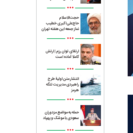
•••
حجت‌الاسلام
حاج‌علی‌اکبری خطیب
نماز جمعه این هفته تهران
•••
ارتقای توان رزم | ارتش
کاملا آماده است
•••
انتشار متن اولیۀ طرح
راهبردی مدیریت تنگه
هرمز
•••
حمله به مواضع مزدوران
سعودی با موشک و پهپاد
•••