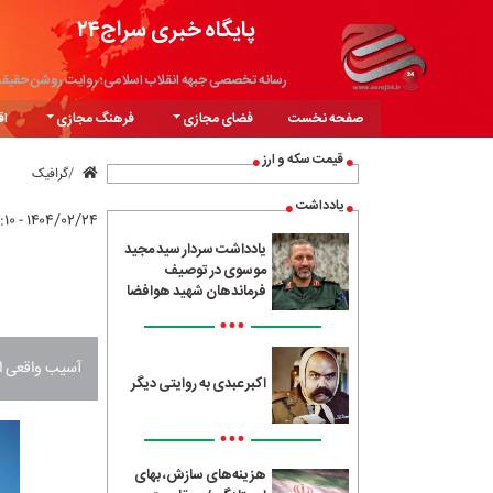
پایگاه خبری سراج۲۴
رسانه تخصصی جبهه انقلاب اسلامی؛ روایت روشن حقیق
صفحه نخست
فضای مجازی
فرهنگ مجازی
اق
قیمت سکه و ارز
گرافیک
یادداشت
۱۴۰۴/۰۲/۲۴ - ۱۶:۱۰
یادداشت سردار سید مجید
موسوی در توصیف
فرماندهان شهید هوافضا
•••
آسیب‌ واقعی ا
اکبر عبدی به روایتی دیگر
•••
هزینه‌های سازش، بهای