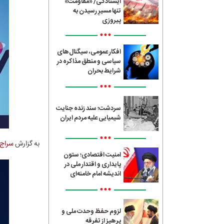
ایستادگی/ «مقاومت»
تنها مسیرِ رسیدن به
پیروزی
•••
افکار عمومی، سیگنال‌های
سیاسی و منطق مذاکره در
شرایط بحران
•••
سردشت؛ سند زنده جنایت
شیمیایی علیه مردم ایران
•••
به گزارش
سراج24
امنیت اقتصادی؛ ستون
پایداری و اقتدار ملی در
اندیشه امام خامنه‌ای
•••
لزوم حفظ وحدت ملی و
پرهیز از تفرقه