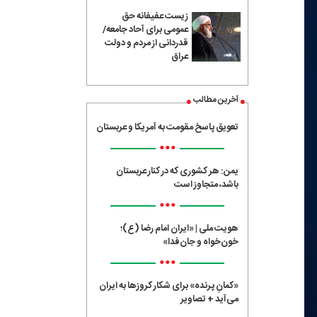
زیست عفیفانه حق
عمومی برای آحاد جامعه/
قدردانی از مردم و دولت
عراق
آخرین مطالب
تعویق پاسخ مقومت به آمریکا و عربستان
•••
یمن: هر کشوری که در کنار عربستان
باشد، متجاوز است
•••
هویت ملی | «ایران امام رضا (ع)؛
خون‌خواه و جان‌فدا»
•••
«کمانِ پرنده» برای شکار کروزها به ایران
می‌آید + تصاویر