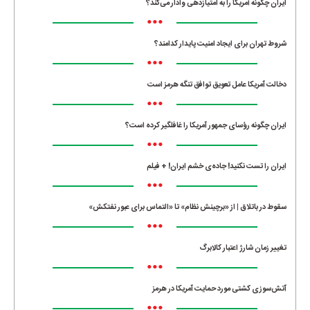
ایران چگونه آمریکا را به امتیازدهی وادار می‌کند؟
•••
شروط تهران برای ایجاد امنیت پایدار کدامند؟
•••
دخالت آمریکا عامل تعویق توافق تنگه هرمز است
•••
ایران چگونه رؤسای جمهور آمریکا را غافلگیر کرده است؟
•••
ایران را تست نکنید! جاده‌ی خشم ایران! + فیلم
•••
سقوط در باتلاق | از «برچینش نظام» تا «التماس برای عبور نفتکش»
•••
تغییر زمان شارژ اعتبار کالابرگ
•••
آتش‌سوزی کشتی مورد حمایت آمریکا در هرمز
•••