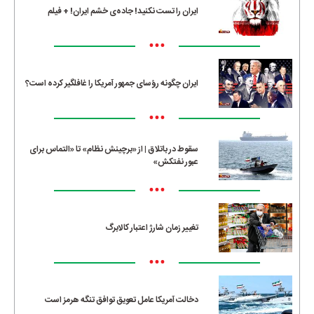
ایران را تست نکنید! جاده‌ی خشم ایران! + فیلم
•••
ایران چگونه رؤسای جمهور آمریکا را غافلگیر کرده است؟
•••
سقوط در باتلاق | از «برچینش نظام» تا «التماس برای
عبور نفتکش»
•••
تغییر زمان شارژ اعتبار کالابرگ
•••
دخالت آمریکا عامل تعویق توافق تنگه هرمز است