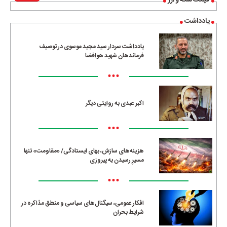
یادداشت
یادداشت سردار سید مجید موسوی در توصیف
فرماندهان شهید هوافضا
•••
اکبر عبدی به روایتی دیگر
•••
هزینه‌های سازش، بهای ایستادگی/ «مقاومت» تنها
مسیرِ رسیدن به پیروزی
•••
افکار عمومی، سیگنال‌های سیاسی و منطق مذاکره در
شرایط بحران