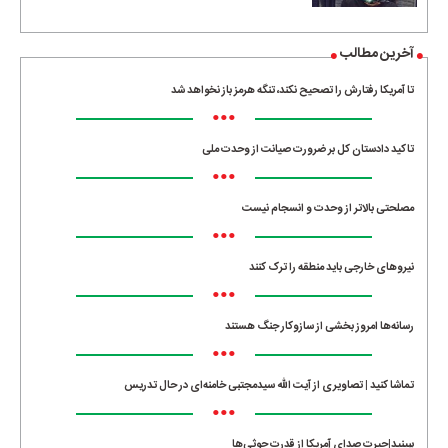
آخرین مطالب
تا آمریکا رفتارش را تصحیح نکند، تنگه هرمز باز نخواهد شد
•••
تاکید دادستان کل بر ضرورت صیانت از وحدت ملی
•••
مصلحتی بالاتر از وحدت و انسجام نیست
•••
نیروهای خارجی باید منطقه را ترک کنند
•••
رسانه‌ها امروز بخشی از سازوکار جنگ هستند
•••
تماشا کنید | تصاویری از آیت الله سیدمجتبی خامنه‌ای در حال تدریس
•••
ببینید|حیرت صدای آمریکا از قدرت حوثی‌ها