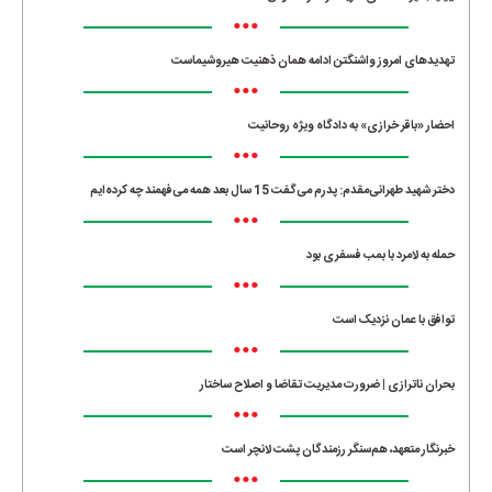
•••
تهدیدهای امروز واشنگتن ادامه همان ذهنیت هیروشیماست
•••
احضار «باقر خرازی» به دادگاه ویژه روحانیت
•••
دختر شهید طهرانی‌مقدم: پدرم می‌گفت 15 سال بعد همه می‌فهمند چه کرده‌ایم
•••
حمله به لامرد با بمب فسفری بود
•••
توافق با عمان نزدیک است
•••
بحران ناترازی | ضرورت مدیریت تقاضا و اصلاح ساختار
•••
خبرنگار متعهد، هم‌سنگر رزمندگان پشت لانچر است
•••