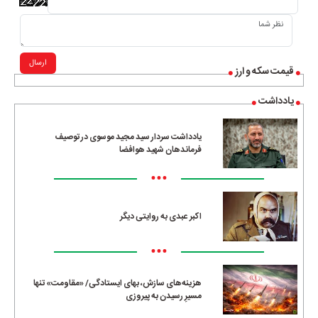
ارسال
قیمت سکه و ارز
یادداشت
یادداشت سردار سید مجید موسوی در توصیف
فرماندهان شهید هوافضا
•••
اکبر عبدی به روایتی دیگر
•••
هزینه‌های سازش، بهای ایستادگی/ «مقاومت» تنها
مسیرِ رسیدن به پیروزی