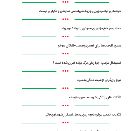
•••
حرف‌های ترامپ چیزی جز یک دیپلماسی نمایشی و تکراری نیست
•••
حمله به مواضع مزدوران سعودی با موشک و پهپاد
•••
بسیج ظرفیت‌ها برای تعیین وضعیت خلبانان سوخو
•••
استیصال ترامپ | چرا زمان،برگ برنده ایران شده است؟
•••
کوچ بازیگران از شبکه خانگی به سیما
•••
ناگفته های زندگی شهید «حسین ستوده»
•••
تکذیب ادعایی درباره نحوه ردزنی محل استقرار شهید لاریجانی
•••