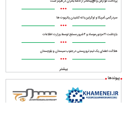
پرداخت عوارض واقع‌بینانه‌تر از ادامه بحران در هرمز است
•••
سردرگمی آمریکا و اوکراین با ته کشیدن پاتریوت ها
•••
بازداشت ۲۱ مزدور موساد و ۴ شرور مسلح توسط وزارت اطلاعات
•••
هلاکت اعضای یک تیم تروریستی در جنوب سیستان و بلوچستان
•••
بیشتر
پیوندها