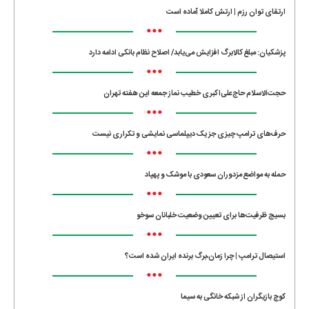
ارتقای توان رزم | ارتش کاملا آماده است
•••
پزشکیان: مبلغ کالابرگ افزایش می‌یابد/ اصلاح نظام بانکی ادامه دارد
•••
حجت‌الاسلام حاج‌علی‌اکبری خطیب نماز جمعه این هفته تهران
•••
حرف‌های ترامپ چیزی جز یک دیپلماسی نمایشی و تکراری نیست
•••
حمله به مواضع مزدوران سعودی با موشک و پهپاد
•••
بسیج ظرفیت‌ها برای تعیین وضعیت خلبانان سوخو
•••
استیصال ترامپ | چرا زمان،برگ برنده ایران شده است؟
•••
کوچ بازیگران از شبکه خانگی به سیما