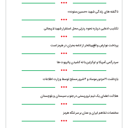
•••
ناگفته های زندگی شهید «حسین ستوده»
•••
تکذیب ادعایی درباره نحوه ردزنی محل استقرار شهید لاریجانی
•••
پرداخت عوارض واقع‌بینانه‌تر از ادامه بحران در هرمز است
•••
سردرگمی آمریکا و اوکراین با ته کشیدن پاتریوت ها
•••
بازداشت ۲۱ مزدور موساد و ۴ شرور مسلح توسط وزارت اطلاعات
•••
هلاکت اعضای یک تیم تروریستی در جنوب سیستان و بلوچستان
•••
مختصات تفاهم ایران و عمان بر سر تنگه هرمز
•••