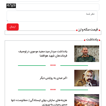
ارسال
قیمت سکه و ارز
یادداشت
یادداشت سردار سید مجید موسوی در توصیف
فرماندهان شهید هوافضا
•••
اکبر عبدی به روایتی دیگر
•••
هزینه‌های سازش، بهای ایستادگی/ «مقاومت» تنها
مسیرِ رسیدن به پیروزی