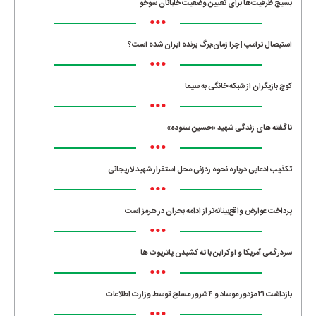
بسیج ظرفیت‌ها برای تعیین وضعیت خلبانان سوخو
•••
استیصال ترامپ | چرا زمان،برگ برنده ایران شده است؟
•••
کوچ بازیگران از شبکه خانگی به سیما
•••
ناگفته های زندگی شهید «حسین ستوده»
•••
تکذیب ادعایی درباره نحوه ردزنی محل استقرار شهید لاریجانی
•••
پرداخت عوارض واقع‌بینانه‌تر از ادامه بحران در هرمز است
•••
سردرگمی آمریکا و اوکراین با ته کشیدن پاتریوت ها
•••
بازداشت ۲۱ مزدور موساد و ۴ شرور مسلح توسط وزارت اطلاعات
•••