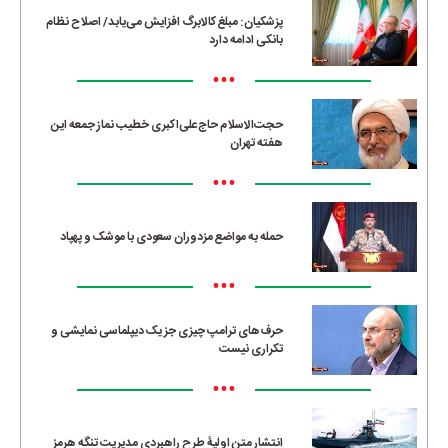
پزشکیان: مبلغ کالابرگ افزایش می‌یابد/ اصلاح نظام
بانکی ادامه دارد
•••
حجت‌الاسلام حاج‌علی‌اکبری خطیب نماز جمعه این
هفته تهران
•••
حمله به مواضع مزدوران سعودی با موشک و پهپاد
•••
حرف‌های ترامپ چیزی جز یک دیپلماسی نمایشی و
تکراری نیست
•••
انتشار متن اولیۀ طرح راهبردی مدیریت تنگه هرمز