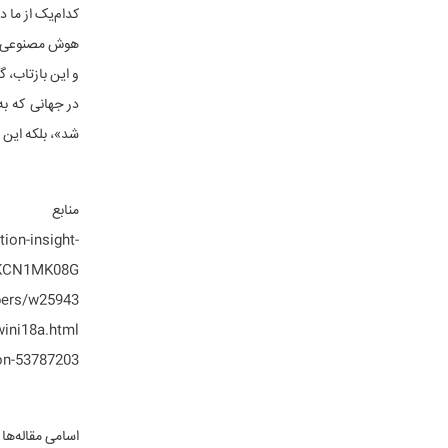
کدام‌یک از ما در
هوش مصنوعی صرف
و این بازتاب، 
شد»، بلکه این 
منابع
ion-insight-
KCN1MK08G
pers/w25943
wini18a.html
on-53787203
اسامی مقاله‌ها