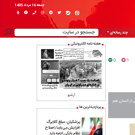
جمعه 16 مرداد 1405
چند رسانه‌ای
هفته نامه الکترونیکی
0
1
آرشیو
 از انسان هم
پربازدیدترین ها
پزشکیان: مبلغ کالابرگ
افزایش می‌یابد/ اصلاح
نظام بانکی ادامه دارد