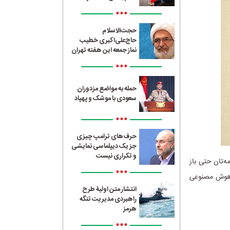
•••
حجت‌الاسلام
حاج‌علی‌اکبری خطیب
نماز جمعه این هفته تهران
•••
حمله به مواضع مزدوران
سعودی با موشک و پهپاد
•••
حرف‌های ترامپ چیزی
جز یک دیپلماسی نمایشی
و تکراری نیست
ه‌تان حتی باز
•••
ک هوش مصنوعی
انتشار متن اولیۀ طرح
راهبردی مدیریت تنگه
هرمز
•••