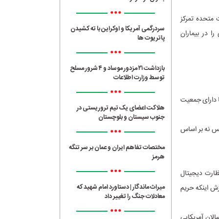
•••
 ۲۰۰ میلیون بیمار در ایالات متحده تمرکز
سردرگمی آمریکا و اوکراین با ته کشیدن
ا در بیماران
پاتریوت ها
•••
بازداشت ۲۱ مزدور موساد و ۴ شرور مسلح
توسط وزارت اطلاعات
•••
ا دارای جمعیت
هلاکت اعضای یک تیم تروریستی در
جنوب سیستان و بلوچستان
•••
یس نه بر اساس
مختصات تفاهم ایران و عمان بر سر تنگه
هرمز
•••
نظارت دیجیتال
میراث ماندگار | دستاورد امام شهید که
زش اینکه حریم
معادلات جنگ را تغییر داد
•••
 Pew Research Center نشان می‌دهد که ۶۱٪ از بزرگسالان آمریکایی