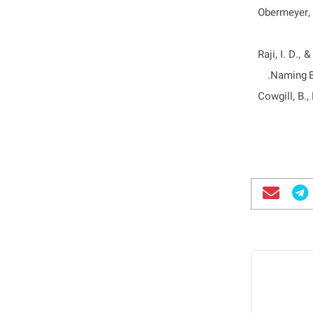
Obermeyer, Z
Raji, I. D.,
Naming B
Cowgill, B.