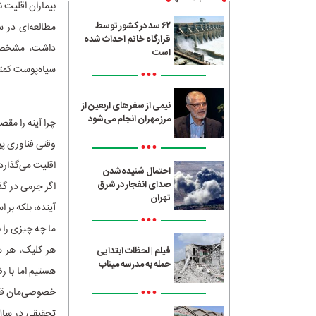
بیماران اقلیت ن
۶۲ سد در کشور توسط
قرارگاه خاتم احداث شده
داشت، مشخص کر
است
سیاه‌پوست کمتر 
•••
نیمی از سفرهای اربعین از
مرز مهران انجام می‌شود
چرا آینه را مق
•••
وقتی فناوری پی
اقلیت می‌گذارد
احتمال شنیده‌شدن
صدای انفجار در شرق
اگر جرمی در گذ
تهران
آینده، بلکه بر 
•••
ما چه چیزی را 
هر کلیک، هر سر
فیلم | لحظات ابتدایی
حمله به مدرسه میناب
هستیم اما با ر
•••
خصوصی‌مان قاب