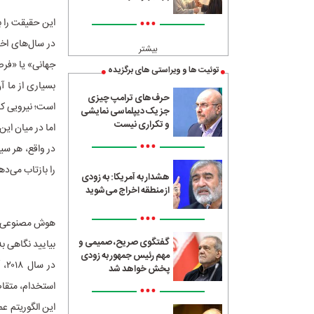
•••
این حقیقت را ب
بیشتر
جهانی» یا «فرص
توئیت ها و ویراستی های برگزیده
بسیاری از ما آ
حرف‌های ترامپ چیزی
است؛ نیرویی که
جز یک دیپلماسی نمایشی
و تکراری نیست
اما در میان ای
•••
در واقع، هر سی
را بازتاب می‌ده
هشدار به آمریکا: به زودی
از منطقه اخراج می‌شوید
•••
هوش مصنوعی ن
گفتگوی صریح، صمیمی و
بیایید نگاهی به
مهم رئیس جمهور به زودی
در
پخش خواهد شد
استخدام، متقاض
•••
این الگوریتم ع