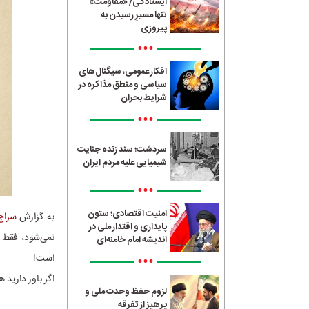
ایستادگی/ «مقاومت»
تنها مسیرِ رسیدن به
پیروزی
•••
افکار عمومی، سیگنال‌های
سیاسی و منطق مذاکره در
شرایط بحران
•••
سردشت؛ سند زنده جنایت
شیمیایی علیه مردم ایران
•••
امنیت اقتصادی؛ ستون
به گزارش
سراج24
پایداری و اقتدار ملی در
نمی‌شود، فقط 
اندیشه امام خامنه‌ای
•••
است!
اگر باور دارید
لزوم حفظ وحدت ملی و
پرهیز از تفرقه