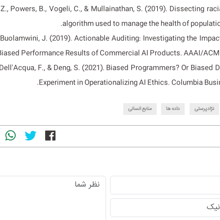
., Powers, B., Vogeli, C., & Mullainathan, S. (2019). Dissecting raci
algorithm used to manage the health of populatio
 & Buolamwini, J. (2019). Actionable Auditing: Investigating the Impac
iased Performance Results of Commercial AI Products. AAAI/ACM 
, Dell'Acqua, F., & Deng, S. (2021). Biased Programmers? Or Biased D
Experiment in Operationalizing AI Ethics. Columbia Busi
نژادپرستی
داده ها
منابع انسانی