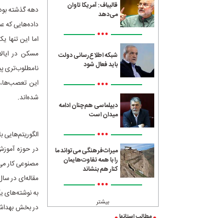
قالیباف: آمریکا تاوان
دهه گذشته بود
می‌دهد
داده‌هایی که عم
•••
مسکن در ایالا
شبکه اطلاع‌رسانی دولت
باید فعال شود
نامطلوب‌تری پیش
•••
این تعصب‌ها، 
شده‌اند.
دیپلماسی هم‌چنان ادامه
میدان است
•••
الگوریتم‌هایی 
در حوزه آموزش
میراث‌فرهنگی می‌تواند ما
را با همه تفاوت‌هایمان
مصنوعی کار می‌ک
کنار هم بنشاند
•••
به نوشته‌های ی
بیشتر
در بخش بهداشت
مطالب استانها