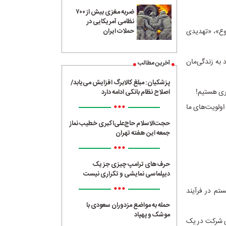
ضربه مغزی بیش از ۷۰۰
نظامی آمریکایی در
نقلابی در حال وقوع»، «تهدیدی
حملات ایران
 به زندگی‌مان
آخرین مطالب
پزشکیان: مبلغ کالابرگ افزایش می‌یابد/
وری هستیم!
اصلاح نظام بانکی ادامه دارد
•••
اولویت‌های ما
حجت‌الاسلام حاج‌علی‌اکبری خطیب نماز
جمعه این هفته تهران
•••
حرف‌های ترامپ چیزی جز یک
دیپلماسی نمایشی و تکراری نیست
•••
یستم در فرآیند
حمله به مواضع مزدوران سعودی با
موشک و پهپاد
می شرکت در یک