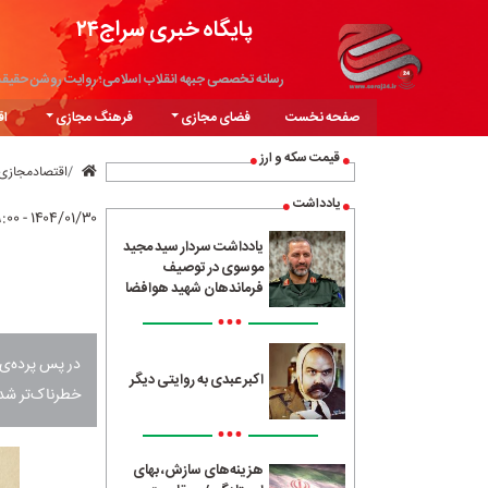
پایگاه خبری سراج۲۴
رسانه تخصصی جبهه انقلاب اسلامی؛ روایت روشن حقیق
صفحه نخست
فضای مجازی
فرهنگ مجازی
اق
قیمت سکه و ارز
اقتصادمجازی
یادداشت
۱۴۰۴/۰۱/۳۰ - ۰۹:۰۰
یادداشت سردار سید مجید
موسوی در توصیف
فرماندهان شهید هوافضا
•••
در پس پرده‌ی 
اکبر عبدی به روایتی دیگر
خطرناک‌تر شده
•••
هزینه‌های سازش، بهای