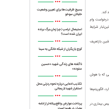
•••
بسیج ظرفیت‌ها برای تعیین وضعیت
 کند.
خلبانان سوخو
قی از دانشگاه UC Berkeley که روی بیش از ۵۰ میلیون درخواست وام
•••
ن‌تبار شرایط
استیصال ترامپ | چرا زمان،برگ برنده
ایران شده است؟
•••
شین بازتعریف
کوچ بازیگران از شبکه خانگی به سیما
•••
ناگفته های زندگی شهید «حسین
ستوده»
یی که با هوش
•••
تکذیب ادعایی درباره نحوه ردزنی محل
استقرار شهید لاریجانی
 مجله Journal of Educational Data Mining گزارش داد که در ۴۵٪ موارد، الگوریتم‌ها
•••
پرداخت عوارض واقع‌بینانه‌تر از ادامه
یص بیماری در
بحران در هرمز است