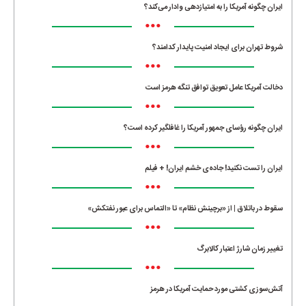
ایران چگونه آمریکا را به امتیازدهی وادار می‌کند؟
•••
شروط تهران برای ایجاد امنیت پایدار کدامند؟
•••
دخالت آمریکا عامل تعویق توافق تنگه هرمز است
•••
ایران چگونه رؤسای جمهور آمریکا را غافلگیر کرده است؟
•••
ایران را تست نکنید! جاده‌ی خشم ایران! + فیلم
•••
سقوط در باتلاق | از «برچینش نظام» تا «التماس برای عبور نفتکش»
•••
تغییر زمان شارژ اعتبار کالابرگ
•••
آتش‌سوزی کشتی مورد حمایت آمریکا در هرمز