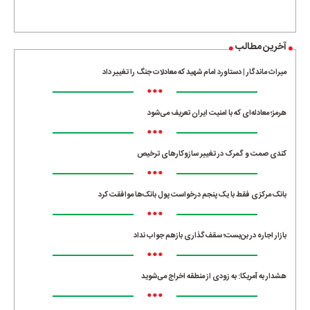
آخرین مطالب
میراث ماندگار | دستاورد امام شهید که معادلات جنگ را تغییر داد
•••
هرمز؛ معادله‌ای که با امنیت ایران تعریف می‌شود
•••
کندی صمت و گمرک در تغییر سازوکارهای ترخیص
•••
بانک مرکزی فقط با یک‌ پنجم درخواست پول بانک‌ها موافقت کرد
•••
بازار اجاره در بن‌بست؛ سقف‌گذاری بازهم جواب نداد
•••
هشدار به آمریکا: به زودی از منطقه اخراج می‌شوید
•••