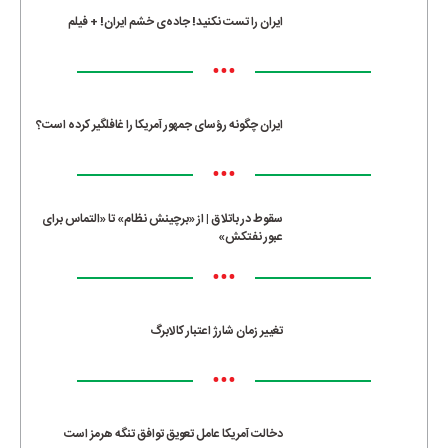
ایران را تست نکنید! جاده‌ی خشم ایران! + فیلم
•••
ایران چگونه رؤسای جمهور آمریکا را غافلگیر کرده است؟
•••
سقوط در باتلاق | از «برچینش نظام» تا «التماس برای
عبور نفتکش»
•••
تغییر زمان شارژ اعتبار کالابرگ
•••
دخالت آمریکا عامل تعویق توافق تنگه هرمز است