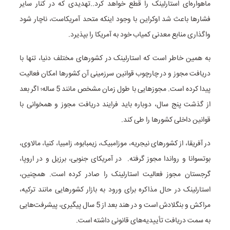
ماهواره‌ای استارلینک را قطع خواهد کرد..تهدیدی که در کنار سایر
فشارها باعث شد اوکراین با وجود اینکه متحد آمریکاست، ناچار شود
واگذاری منابع معدنی کمیاب خود به آمریکا را بپذیرد.
به همین خاطر است که استارلینک در کشورهای مختلف دنیا، تنها با
دریافت مجوز و در چارچوب قوانین سرزمینی آن‌ کشورها امکان فعالیت
پیدا کرده است. مجوزهایی با طول زمان مشخص مانند 5 ساله؛ اگر بعد
از گذشت پنج سال، دوباره باید فرایند دریافت مجوز و همخوانی با
قوانین داخلی کشورها را طی کند.
در آفریقا، از کشورهای نیجریه، موزامبیک، زیمبابوه، زامبیا، کنیا، مالاوی،
بوتسوانا و رواندا مجوز گرفته. در آمریکای جنوبی، برزیل و در اروپا،
گرجستان مجوز فعالیت استارلینک را صادر کرده است. همچنین،
استارلینک در حال مذاکره برای ورود به بازار کشورهایی مانند ترکیه،
مراکش و بنگلادش است و در هند بعد از 5 سال پیگیری، پیشرفت‌هایی
به سمت دریافت تأییدیه‌های قانونی داشته است.