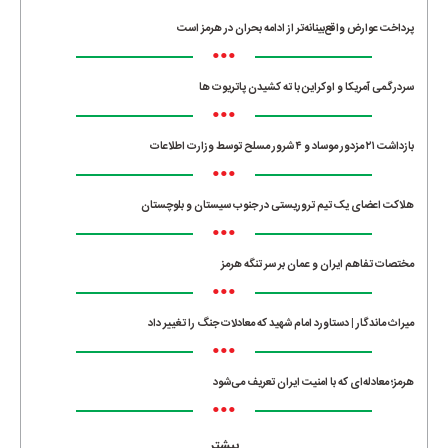
پرداخت عوارض واقع‌بینانه‌تر از ادامه بحران در هرمز است
•••
سردرگمی آمریکا و اوکراین با ته کشیدن پاتریوت ها
•••
بازداشت ۲۱ مزدور موساد و ۴ شرور مسلح توسط وزارت اطلاعات
•••
هلاکت اعضای یک تیم تروریستی در جنوب سیستان و بلوچستان
•••
مختصات تفاهم ایران و عمان بر سر تنگه هرمز
•••
میراث ماندگار | دستاورد امام شهید که معادلات جنگ را تغییر داد
•••
هرمز؛ معادله‌ای که با امنیت ایران تعریف می‌شود
•••
بیشتر