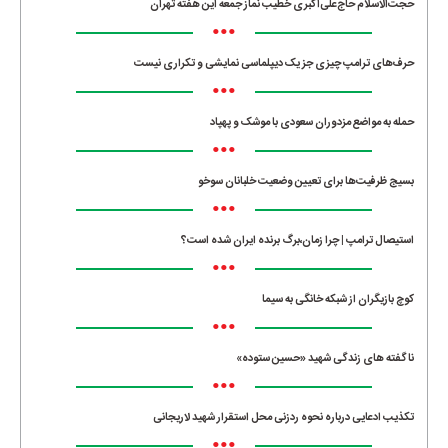
حجت‌الاسلام حاج‌علی‌اکبری خطیب نماز جمعه این هفته تهران
•••
حرف‌های ترامپ چیزی جز یک دیپلماسی نمایشی و تکراری نیست
•••
حمله به مواضع مزدوران سعودی با موشک و پهپاد
•••
بسیج ظرفیت‌ها برای تعیین وضعیت خلبانان سوخو
•••
استیصال ترامپ | چرا زمان،برگ برنده ایران شده است؟
•••
کوچ بازیگران از شبکه خانگی به سیما
•••
ناگفته های زندگی شهید «حسین ستوده»
•••
تکذیب ادعایی درباره نحوه ردزنی محل استقرار شهید لاریجانی
•••