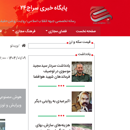
پایگاه خبری سراج۲۴
رسانه تخصصی جبهه انقلاب اسلامی؛ روایت روشن حقیق
صفحه نخست
فضای مجازی
فرهنگ مجازی
اق
قیمت سکه و ارز
ویدئو
یادداشت
۱۴۰۴/۰۱/۰۹ - ۱۷:۰۰
یادداشت سردار سید مجید
موسوی در توصیف
فرماندهان شهید هوافضا
•••
هوش مصنوعی ب
اکبر عبدی به روایتی دیگر
ویرایش و توزی
•••
هزینه‌های سازش، بهای