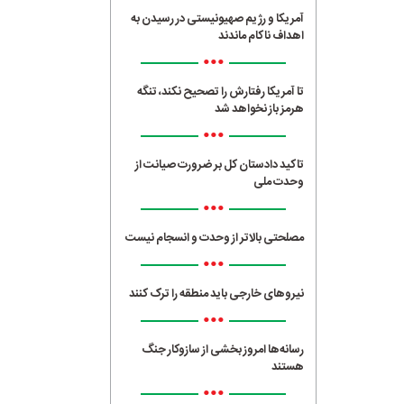
آمریکا و رژیم صهیونیستی در رسیدن به
اهداف ناکام ماندند
•••
تا آمریکا رفتارش را تصحیح نکند، تنگه
هرمز باز نخواهد شد
•••
تاکید دادستان کل بر ضرورت صیانت از
وحدت ملی
•••
مصلحتی بالاتر از وحدت و انسجام نیست
•••
نیروهای خارجی باید منطقه را ترک کنند
•••
رسانه‌ها امروز بخشی از سازوکار جنگ
هستند
•••