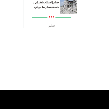
فیلم | لحظات ابتدایی
حمله به مدرسه میناب
•••
بیشتر