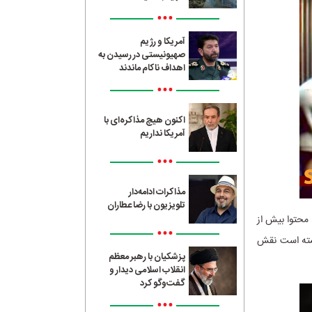
•••
آمریکا و رژیم
صهیونیستی در رسیدن به
اهداف ناکام ماندند
•••
اکنون هیچ مذاکره‌ای با
آمریکا نداریم
•••
مذاکرات ادامه‌دار
تلویزیون با رضا عطاران
 محتوا بیش از
•••
ول‌آفرین توانسته است نقش
پزشکیان با رهبر معظم
انقلاب اسلامی دیدار و
گفت‌وگو کرد
•••