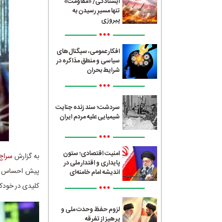
ایستادگی/ «مقاومت»
تنها مسیرِ رسیدن به
پیروزی
•••
افکار عمومی، سیگنال‌های
سیاسی و منطق مذاکره در
شرایط بحران
•••
سردشت؛ سند زنده جنایت
شیمیایی علیه مردم ایران
•••
امنیت اقتصادی؛ ستون
به گزارش
سراج24
پایداری و اقتدار ملی در
اندیشه امام خامنه‌ای
•••
کلیدی در خودکا
لزوم حفظ وحدت ملی و
پرهیز از تفرقه