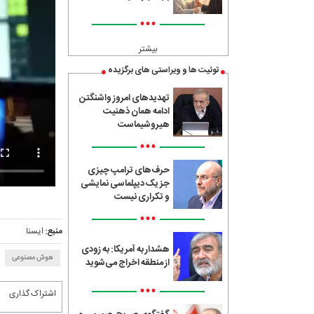
•••
بیشتر
توئیت ها و ویراستی های برگزیده
تهدیدهای امروز واشنگتن
ادامه همان ذهنیت
هیروشیماست
•••
حرف‌های ترامپ چیزی
جز یک دیپلماسی نمایشی
و تکراری نیست
•••
منبع:
ایسنا
هشدار به آمریکا: به زودی
هوش مصنوعی
از منطقه اخراج می‌شوید
•••
اشتراک گذاری