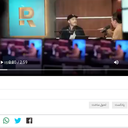
پادکست
تحول ساخت