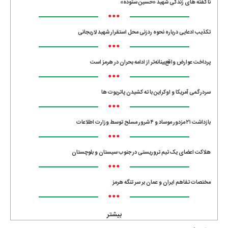
ناگفته های زندگی شهید «حسین ستوده»
•••
تکذیب ادعایی درباره نحوه ردزنی محل استقرار شهید لاریجانی
•••
پرداخت عوارض واقع‌بینانه‌تر از ادامه بحران در هرمز است
•••
سردرگمی آمریکا و اوکراین با ته کشیدن پاتریوت ها
•••
بازداشت ۲۱ مزدور موساد و ۴ شرور مسلح توسط وزارت اطلاعات
•••
هلاکت اعضای یک تیم تروریستی در جنوب سیستان و بلوچستان
•••
مختصات تفاهم ایران و عمان بر سر تنگه هرمز
•••
بیشتر