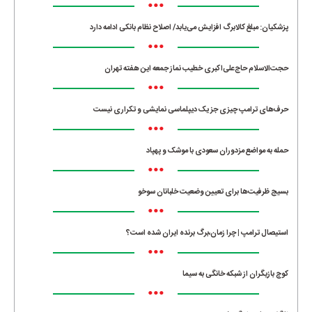
•••
پزشکیان: مبلغ کالابرگ افزایش می‌یابد/ اصلاح نظام بانکی ادامه دارد
•••
حجت‌الاسلام حاج‌علی‌اکبری خطیب نماز جمعه این هفته تهران
•••
حرف‌های ترامپ چیزی جز یک دیپلماسی نمایشی و تکراری نیست
•••
حمله به مواضع مزدوران سعودی با موشک و پهپاد
•••
بسیج ظرفیت‌ها برای تعیین وضعیت خلبانان سوخو
•••
استیصال ترامپ | چرا زمان،برگ برنده ایران شده است؟
•••
کوچ بازیگران از شبکه خانگی به سیما
•••