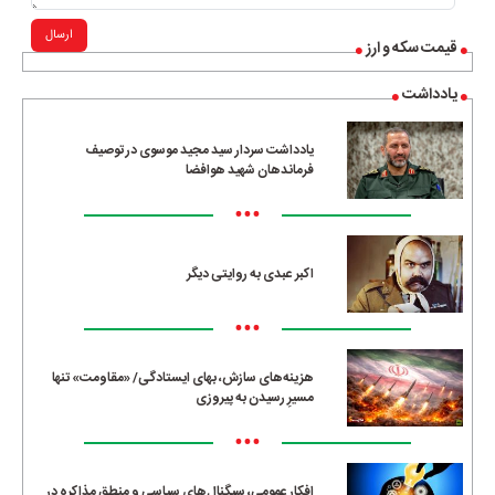
ارسال
قیمت سکه و ارز
یادداشت
یادداشت سردار سید مجید موسوی در توصیف
فرماندهان شهید هوافضا
•••
اکبر عبدی به روایتی دیگر
•••
هزینه‌های سازش، بهای ایستادگی/ «مقاومت» تنها
مسیرِ رسیدن به پیروزی
•••
افکار عمومی، سیگنال‌های سیاسی و منطق مذاکره در