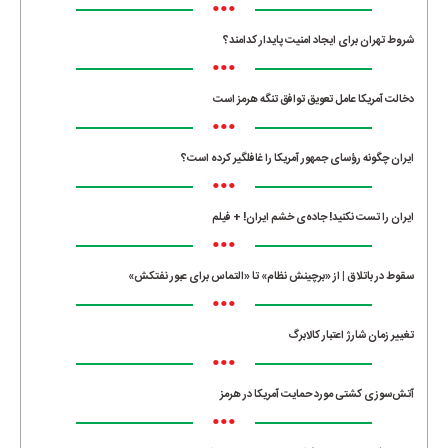
•••
شروط تهران برای ایجاد امنیت پایدار کدامند؟
•••
دخالت آمریکا عامل تعویق توافق تنگه هرمز است
•••
ایران چگونه رؤسای جمهور آمریکا را غافلگیر کرده است؟
•••
ایران را تست نکنید! جاده‌ی خشم ایران! + فیلم
•••
سقوط در باتلاق | از «برچینش نظام» تا «التماس برای عبور نفتکش»
•••
تغییر زمان شارژ اعتبار کالابرگ
•••
آتش‌سوزی کشتی مورد حمایت آمریکا در هرمز
•••