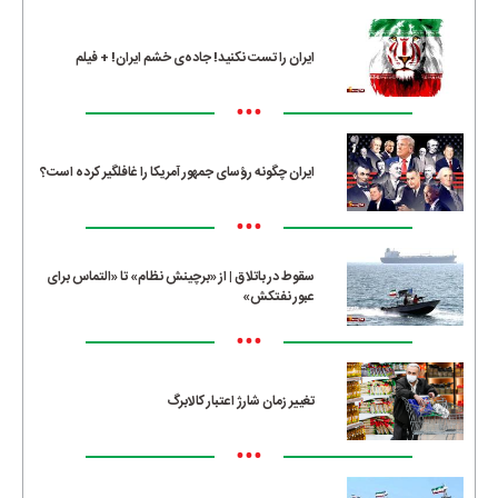
ایران را تست نکنید! جاده‌ی خشم ایران! + فیلم
•••
ایران چگونه رؤسای جمهور آمریکا را غافلگیر کرده است؟
•••
سقوط در باتلاق | از «برچینش نظام» تا «التماس برای
عبور نفتکش»
•••
تغییر زمان شارژ اعتبار کالابرگ
•••