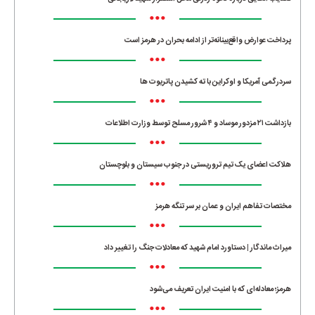
•••
پرداخت عوارض واقع‌بینانه‌تر از ادامه بحران در هرمز است
•••
سردرگمی آمریکا و اوکراین با ته کشیدن پاتریوت ها
•••
بازداشت ۲۱ مزدور موساد و ۴ شرور مسلح توسط وزارت اطلاعات
•••
هلاکت اعضای یک تیم تروریستی در جنوب سیستان و بلوچستان
•••
مختصات تفاهم ایران و عمان بر سر تنگه هرمز
•••
میراث ماندگار | دستاورد امام شهید که معادلات جنگ را تغییر داد
•••
هرمز؛ معادله‌ای که با امنیت ایران تعریف می‌شود
•••