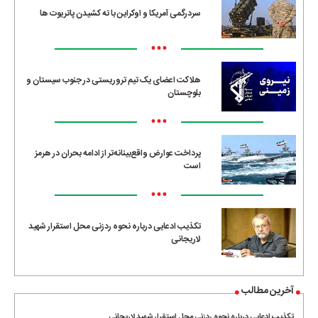
سردرگمی آمریکا و اوکراین با ته کشیدن پاتریوت ها
•••
هلاکت اعضای یک تیم تروریستی در جنوب سیستان و
بلوچستان
•••
پرداخت عوارض واقع‌بینانه‌تر از ادامه بحران در هرمز
است
•••
تکذیب ادعایی درباره نحوه ردزنی محل استقرار شهید
لاریجانی
آخرین مطالب
تکذیب ادعایی درباره نحوه ردزنی محل استقرار شهید لاریجانی