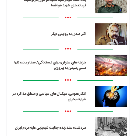
یادداشت سردار سید مجید موسوی در توصیف
فرماندهان شهید هوافضا
•••
اکبر عبدی به روایتی دیگر
•••
هزینه‌های سازش، بهای ایستادگی/ «مقاومت» تنها
مسیرِ رسیدن به پیروزی
•••
افکار عمومی، سیگنال‌های سیاسی و منطق مذاکره در
شرایط بحران
•••
سردشت؛ سند زنده جنایت شیمیایی علیه مردم ایران