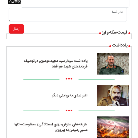
ارسال
قیمت سکه و ارز
یادداشت
یادداشت سردار سید مجید موسوی در توصیف
فرماندهان شهید هوافضا
•••
اکبر عبدی به روایتی دیگر
•••
هزینه‌های سازش، بهای ایستادگی/ «مقاومت» تنها
مسیرِ رسیدن به پیروزی