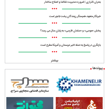
بحران ناترازی | ضرورت مدیریت تقاضا و اصلاح ساختار
•••
خبرنگار متعهد، هم‌سنگر رزمندگان پشت لانچر است
•••
پخش «موسی» و «سلمان فارسی» به پایان سال می رسد؟
•••
بازنگری در پاسخ به حمله اخیر عربستان و آمریکا مطرح است
•••
بیشتر
پیوندها