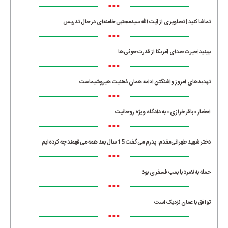
•••
تماشا کنید | تصاویری از آیت الله سیدمجتبی خامنه‌ای در حال تدریس
•••
ببینید|حیرت صدای آمریکا از قدرت حوثی‌ها
•••
تهدیدهای امروز واشنگتن ادامه همان ذهنیت هیروشیماست
•••
احضار «باقر خرازی» به دادگاه ویژه روحانیت
•••
دختر شهید طهرانی‌مقدم: پدرم می‌گفت 15 سال بعد همه می‌فهمند چه کرده‌ایم
•••
حمله به لامرد با بمب فسفری بود
•••
توافق با عمان نزدیک است
•••