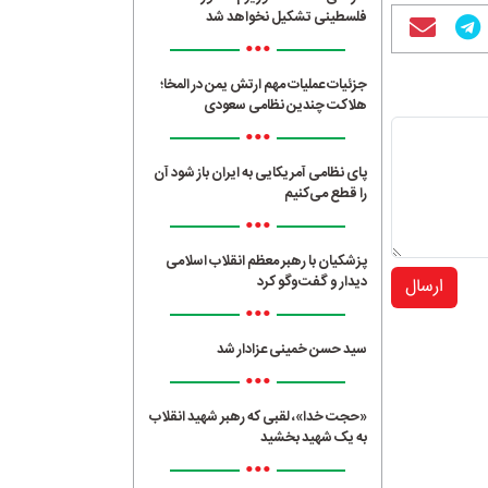
فلسطینی تشکیل نخواهد شد
•••
جزئیات عملیات مهم ارتش یمن در المخا؛
هلاکت چندین نظامی سعودی
•••
پای نظامی آمریکایی به ایران باز شود آن
را قطع می‌کنیم
•••
پزشکیان با رهبر معظم انقلاب اسلامی
دیدار و گفت‌وگو کرد
ارسال
•••
سید حسن خمینی عزادار شد
•••
«حجت خدا»، لقبی که رهبر شهید انقلاب
به یک شهید بخشید
•••