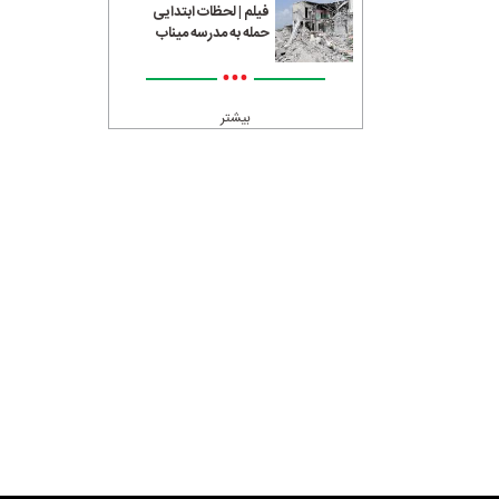
فیلم | لحظات ابتدایی
حمله به مدرسه میناب
•••
بیشتر