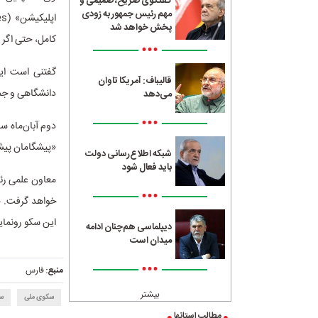
گفتگوی صریح، صمیمی و
مهم رئیس جمهور به زودی
پخش خواهد شد
کامل، حتی اگر
•••
گفتنی است ای
قالیباف: آمریکا تاوان
دانشگاهی و جمعی از
می‌دهد
•••
دوم آبان‌ماه س
«پیشگامان پیش
شبکه اطلاع‌رسانی دولت
باید فعال شود
معاون علمی رئ
•••
خواهد گرفت. حا
این سکو رونمای
دیپلماسی هم‌چنان ادامه
میدان است
•••
منبع:
فارس
بیشتر
سکوی ملی
س
مطالب استانها