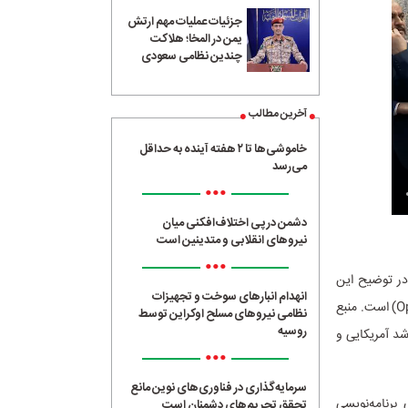
جزئیات عملیات مهم ارتش
یمن در المخا؛ هلاکت
چندین نظامی سعودی
آخرین مطالب
خاموشی‌ها تا ۲ هفته آینده به حداقل
می‌رسد
•••
دشمن در پی اختلاف‌افکنی میان
نیروهای انقلابی و متدینین است
•••
در توضیح این
انهدام انبارهای سوخت و تجهیزات
محصول به خبرنگار فارس گفت: کلا متدولوژی که برای توسعه استفاده کردیم، متن‌باز(Open Source) است. منبع
نظامی نیروهای مسلح اوکراین توسط
روسیه
شد آمریکایی و
•••
سرمایه‌گذاری در فناوری‌های نوین مانع
برنامه‌نویسی
تحقق تحریم‌های دشمنان است