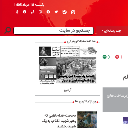
یکشنبه 18 مرداد 1405
چند رسانه‌ای
هفته نامه الکترونیکی
0
1
م
آرشیو
ه زیرساخت‌های
پربازدیدترین ها
«حجت خدا»، لقبی که
رهبر شهید انقلاب به یک
شهید بخشید