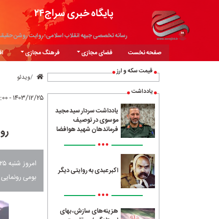
پایگاه خبری سراج۲۴
رسانه تخصصی جبهه انقلاب اسلامی؛ روایت روشن حقیق
صفحه نخست
فضای مجازی
فرهنگ مجازی
اق
قیمت سکه و ارز
ویدئو
یادداشت
۱۴۰۳/۱۲/۲۵ - ۰۸:۰۰
یادداشت سردار سید مجید
موسوی در توصیف
رو
فرماندهان شهید هوافضا
•••
اکبر عبدی به روایتی دیگر
بومی رونمایی 
•••
هزینه‌های سازش، بهای