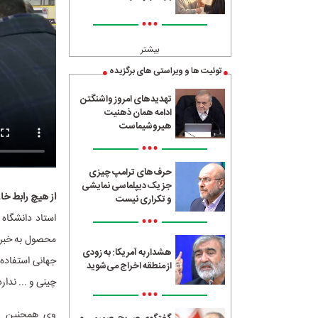
•••
بیشتر
توئیت ها و ویراستی های برگزیده
تهدیدهای امروز واشنگتن
ادامه همان ذهنیت
هیروشیماست
•••
حرف‌های ترامپ چیزی
جز یک دیپلماسی نمایشی
از هیچ رابط خار
و تکراری نیست
•••
استاد دانشگاه
هشدار به آمریکا: به زودی
جهانی استفاده 
از منطقه اخراج می‌شوید
چینی و ... ندا
•••
وی همچنین عنو