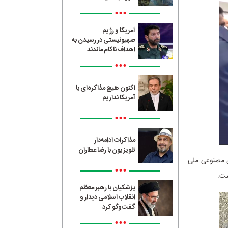
•••
آمریکا و رژیم
صهیونیستی در رسیدن به
اهداف ناکام ماندند
•••
اکنون هیچ مذاکره‌ای با
آمریکا نداریم
•••
مذاکرات ادامه‌دار
تلویزیون با رضا عطاران
مل هوش مصنوعی ملی
•••
ست.
پزشکیان با رهبر معظم
انقلاب اسلامی دیدار و
گفت‌وگو کرد
•••