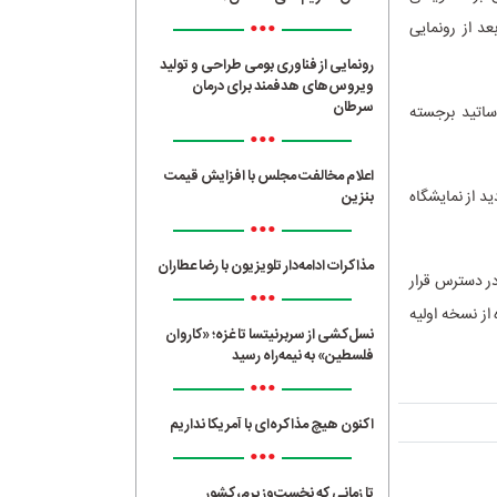
•••
خیلی ساده بعد از رونمایی
رونمایی از فناوری بومی طراحی و تولید
ویروس‌های هدفمند برای درمان
سرطان
اتید برجسته
•••
اعلام مخالفت مجلس با افزایش قیمت
د از نمایشگاه
بنزین
•••
مذاکرات ادامه‌دار تلویزیون با رضا عطاران
ر دسترس قرار
•••
از نسخه اولیه
نسل‌کشی از سربرنیتسا تا غزه؛ «کاروان
فلسطین» به نیمه‌راه رسید
•••
اکنون هیچ مذاکره‌ای با آمریکا نداریم
•••
تا زمانی که نخست‌وزیرم، کشور