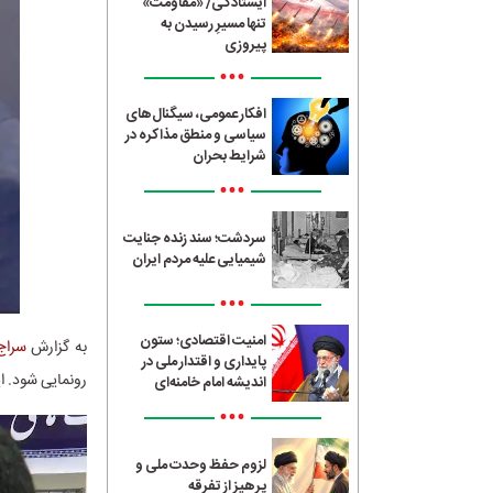
ایستادگی/ «مقاومت»
تنها مسیرِ رسیدن به
پیروزی
•••
افکار عمومی، سیگنال‌های
سیاسی و منطق مذاکره در
شرایط بحران
•••
سردشت؛ سند زنده جنایت
شیمیایی علیه مردم ایران
•••
امنیت اقتصادی؛ ستون
به گزارش
سراج24
پایداری و اقتدار ملی در
رونمایی شود. ا
اندیشه امام خامنه‌ای
•••
لزوم حفظ وحدت ملی و
پرهیز از تفرقه