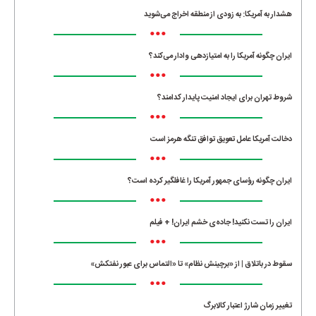
هشدار به آمریکا: به زودی از منطقه اخراج می‌شوید
•••
ایران چگونه آمریکا را به امتیازدهی وادار می‌کند؟
•••
شروط تهران برای ایجاد امنیت پایدار کدامند؟
•••
دخالت آمریکا عامل تعویق توافق تنگه هرمز است
•••
ایران چگونه رؤسای جمهور آمریکا را غافلگیر کرده است؟
•••
ایران را تست نکنید! جاده‌ی خشم ایران! + فیلم
•••
سقوط در باتلاق | از «برچینش نظام» تا «التماس برای عبور نفتکش»
•••
تغییر زمان شارژ اعتبار کالابرگ