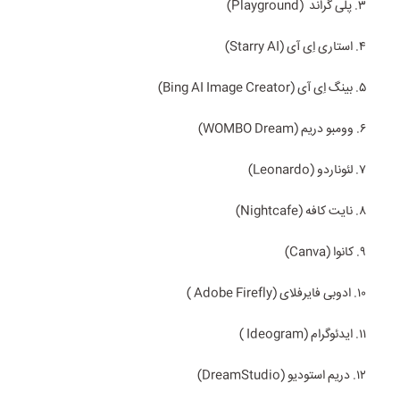
۳. پلی‌ گراند (Playground)
۴. استاری‌ اِی آی (Starry AI)
۵. بینگ اِی آی (Bing AI Image Creator)
۶. وومبو دریم (WOMBO Dream)
۷. لئوناردو (Leonardo)
۸. نایت کافه (Nightcafe)
۹. کانوا (Canva)
۱۰. ادوبی فایرفلای (Adobe Firefly )
۱۱. ایدئوگرام (Ideogram )
۱۲. دریم استودیو (DreamStudio)