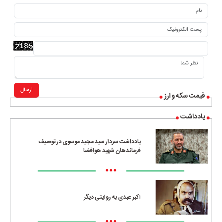
ارسال
قیمت سکه و ارز
یادداشت
یادداشت سردار سید مجید موسوی در توصیف
فرماندهان شهید هوافضا
•••
اکبر عبدی به روایتی دیگر