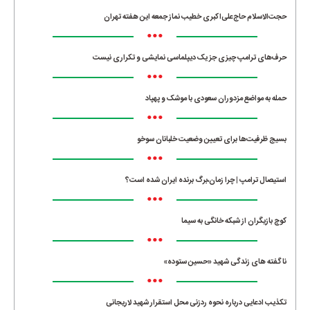
حجت‌الاسلام حاج‌علی‌اکبری خطیب نماز جمعه این هفته تهران
•••
حرف‌های ترامپ چیزی جز یک دیپلماسی نمایشی و تکراری نیست
•••
حمله به مواضع مزدوران سعودی با موشک و پهپاد
•••
بسیج ظرفیت‌ها برای تعیین وضعیت خلبانان سوخو
•••
استیصال ترامپ | چرا زمان،برگ برنده ایران شده است؟
•••
کوچ بازیگران از شبکه خانگی به سیما
•••
ناگفته های زندگی شهید «حسین ستوده»
•••
تکذیب ادعایی درباره نحوه ردزنی محل استقرار شهید لاریجانی