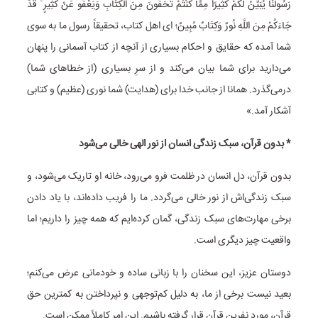
رَسُولُنَا یُبَیِّنُ لَکُمْ کَثِیرًا مِمَّا کُنْتُمْ تُخْفُونَ مِنَ الْکِتَابِ وَیَعْفُو عَنْ کَثِیرٍ ۚ قَدْ
جَاءَکُمْ مِنَ اللَّهِ نُورٌ وَکِتَابٌ مُبِینٌ؛ ای اهل کتاب، تحقیقاً رسول ما به سوی
شما آمده که حقایق و احکام بسیاری از آنچه از کتاب آسمانی را پنهان
می‌دارید برای شما بیان می‌کند و از سرِ بسیاری (از خطاهای شما)
درمی‌گذرد. همانا از جانب خدا برای (هدایت) شما نوری (عظیم) و کتابی
آشکار آمد.»
* بدون قرآن، سبک زندگی‌ انسان از نور الهی خالی می‌شود
بدون قرآن، دل انسان در ظلمت فرو می‌رود، خانه او تاریک می‌شود، و
سبک زندگی‌اش از نور خالی می‌گردد. ما را فریب داده‌اند، با یاد دادن
برخی مهارت‌های سبک زندگی، گمان کرده‌ایم که همه چیز را داریم؛ اما
واقعیت چیز دیگری است.
دوستان عزیز، این سخنان را با زبانی ساده و خودمانی عرض می‌کنم؛
بعید نیست برخی از ما، به دلیل کم‌توجهی و نپرداختن به کمترین حق
قرآن، مورد نفرین قرآن قرار گرفته باشیم. این امر کاملاً ممکن است.