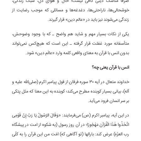
صرفاً مناسک دینی کافی نیست؛ حال و هوای دل، سبک زندگی،
خوشحالی‌ها، ناراحتی‌ها، دغدغه‌ها و مسائلی که موجب رضایت از
زندگی می‌شوند نیز باید در «عالم دین» قرار گیرند.
یکی از نکات بسیار مهم و شاید هم واضح ـ که با وجود وضوحش،
متأسفانه مورد غفلت قرار گرفته ـ این است که هیچ‌کس نمی‌تواند
بدون انس با قرآن به معنای واقعی کلمه وارد «عالَم دین» شود.
انس با قرآن یعنی چه؟
خداوند متعال در آیه ۳۰ سوره فرقان از قول پیامبر اکرم (صلی‌الله علیه و
آله)، بیانی بسیار کوبنده مطرح می‌کند؛ کوبنده به این معنا که مثل پتکی
بر سر انسان فرود می‌آید.
در این آیه، پیامبر اکرم (ص) می‌فرمایند: «وَقَالَ الرَّسُولُ یَا رَبِّ إِنَّ قَوْمِی
اتَّخَذُوا هَٰذَا الْقُرْآنَ مَهْجُورًا؛ در آن روز رسول (به شکوه از امت در پیشگاه
رب العزّه) عرض کند: بارالها (تو آگاهی که) امّت من این قرآن را به کلّی