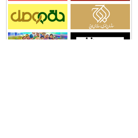
تمامی حقوق نشر مطالب و حق کپی رایت برای وب سایت سراج 24 محفوظ است و هرگونه
کپی برداری پیگرد قانونی دارد.
info [@] seraj24.ir