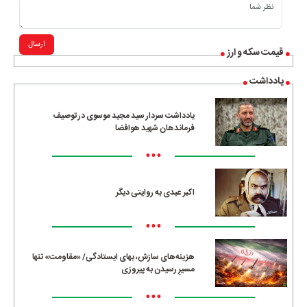
ارسال
قیمت سکه و ارز
یادداشت
یادداشت سردار سید مجید موسوی در توصیف
فرماندهان شهید هوافضا
•••
اکبر عبدی به روایتی دیگر
•••
هزینه‌های سازش، بهای ایستادگی/ «مقاومت» تنها
مسیرِ رسیدن به پیروزی
•••