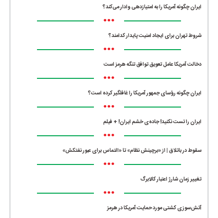
ایران چگونه آمریکا را به امتیازدهی وادار می‌کند؟
•••
شروط تهران برای ایجاد امنیت پایدار کدامند؟
•••
دخالت آمریکا عامل تعویق توافق تنگه هرمز است
•••
ایران چگونه رؤسای جمهور آمریکا را غافلگیر کرده است؟
•••
ایران را تست نکنید! جاده‌ی خشم ایران! + فیلم
•••
سقوط در باتلاق | از «برچینش نظام» تا «التماس برای عبور نفتکش»
•••
تغییر زمان شارژ اعتبار کالابرگ
•••
آتش‌سوزی کشتی مورد حمایت آمریکا در هرمز