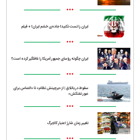
•••
ایران را تست نکنید! جاده‌ی خشم ایران! + فیلم
•••
ایران چگونه رؤسای جمهور آمریکا را غافلگیر کرده است؟
•••
سقوط در باتلاق | از «برچینش نظام» تا «التماس برای
عبور نفتکش»
•••
تغییر زمان شارژ اعتبار کالابرگ
•••