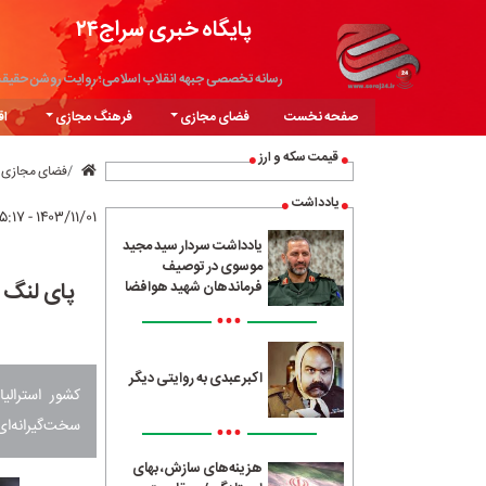
پایگاه خبری سراج۲۴
رسانه تخصصی جبهه انقلاب اسلامی؛ روایت روشن حقیق
صفحه نخست
فضای مجازی
فرهنگ مجازی
اق
قیمت سکه و ارز
فضای مجازی
یادداشت
۱۴۰۳/۱۱/۰۱ - ۱۵:۱۷
یادداشت سردار سید مجید
موسوی در توصیف
پای لنگ 
فرماندهان شهید هوافضا
•••
اکبر عبدی به روایتی دیگر
کشور استرال
سخت‌گیرانه‌ای
•••
هزینه‌های سازش، بهای