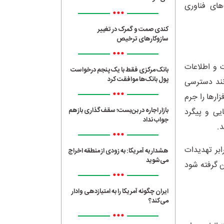
های فناوری
•••
کندی صمت و گمرک در تغییر
سازوکارهای ترخیص
•••
تباطات و اطلاعات
بانک مرکزی فقط با یک‌ پنجم درخواست
پول بانک‌ها موافقت کرد
انند دسترسی
•••
ار‌ها را جرم
بازار اجاره در بن‌بست؛ سقف‌گذاری بازهم
ایی و پیگرد
جواب نداد
د.
•••
بر تهدیدات
هشدار به آمریکا: به زودی از منطقه اخراج
می‌شوید
ن گرفته شود
•••
ایران چگونه آمریکا را به امتیازدهی وادار
می‌کند؟
•••