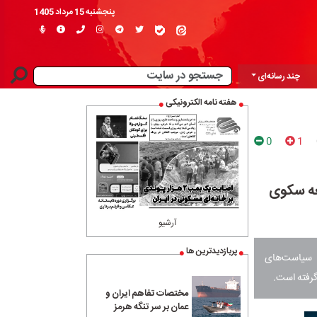
پنجشنبه 15 مرداد 1405
چند رسانه‌ای
هفته نامه الکترونیکی
0
1
عه سکوی
آرشیو
پربازدیدترین ها
 سیاست‌های
گرفته است.
مختصات تفاهم ایران و
عمان بر سر تنگه هرمز