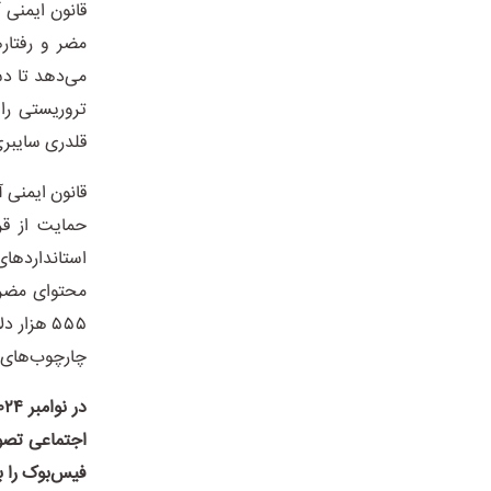
مضر و رفتار
می‌دهد تا دس
تروریستی را
قلدری سایبری علیه کودکان 
قانون ایمنی 
حمایت از قر
استاندارد‌ها
محتوای مضر م
چارچوب‌های ای
اجتماعی تصوی
فیس‌بوک را برای افراد ز