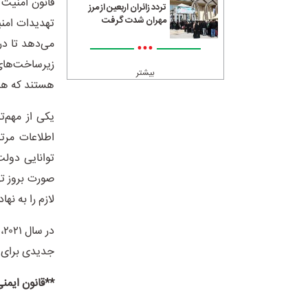
تردد زائران اربعین از مرز
مهران شدت گرفت
تهدیدات امنی
می‌دهد تا در
•••
زیرساخت‌های
بیشتر
هستند که هرگو
یکی از مهم‌ت
اطلاعات مرت
توانایی دولت
صورت بروز ته
لازم را به نه
د
جدیدی برای م
**قانون ایمنی آ