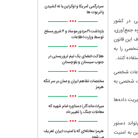
سردرگمی آمریکا و اوکراین با ته کشیدن
پاتریوت ها
•••
 شخصی در کشور
AP) بهره می‌برد که نحوه جمع‌آوری،
بازداشت ۲۱ مزدور موساد و ۴ شرور مسلح
توسط وزارت اطلاعات
 این قانون
•••
شخصی را به
هلاکت اعضای یک تیم تروریستی در
فاده کنند.
جنوب سیستان و بلوچستان
•••
طلاعات شخصی
عات شخصی به
مختصات تفاهم ایران و عمان بر سر تنگه
هرمز
•••
ریت داده‌ها
میراث ماندگار | دستاورد امام شهید که
معادلات جنگ را تغییر داد
•••
تواند دستور
هرمز؛ معادله‌ای که با امنیت ایران تعریف
ین به امنیت
می‌شود