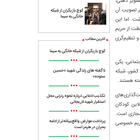
صویر ذهنی،
نی که خبر تصویب آن
کوچ بازیگران از شبکه
خانگی به سیما
شت. اما این
ظت از حریم
 تنظیم‌گری
آخرین مطالب
کوچ بازیگران از شبکه خانگی به سیما
•••
ن کاربر شبکه‌های اجتماعی، یکی
ناگفته های زندگی شهید «حسین
 کشور، شبکه
ستوده»
بسته هستند.
•••
‌گذاری‌های
تکذیب ادعایی درباره نحوه ردزنی محل
استقرار شهید لاریجانی
این کودکان
•••
 مجازی است.
پرداخت عوارض واقع‌بینانه‌تر از ادامه
حریم خصوصی
بحران در هرمز است
•••