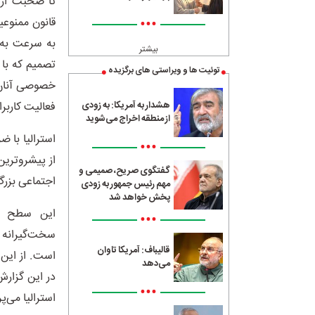
تا صحبت از 
•••
به سرعت به ت
بیشتر
تصمیم که با
توئیت ها و ویراستی های برگزیده
خصوصی آنان 
هشدار به آمریکا: به زودی
فعالیت کاربر
از منطقه اخراج می‌شوید
•••
از پیشروترین
گفتگوی صریح، صمیمی و
اجتماعی بزرگ 
مهم رئیس جمهور به زودی
پخش خواهد شد
این سطح از 
•••
سخت‌گیرانه 
قالیباف: آمریکا تاوان
است. از این 
می‌دهد
در این گزار
•••
استرالیا می‌پر