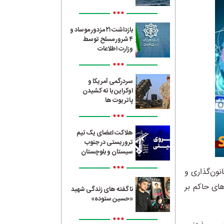
•••
بازداشت ۲۱ مزدور موساد و
۴ شرور مسلح توسط
وزارت اطلاعات
•••
سردرگمی آمریکا و
اوکراین با ته کشیدن
پاتریوت ها
•••
هلاکت اعضای یک تیم
تروریستی در جنوب
سیستان و بلوچستان
•••
نون‌گذاری و
های حاکم بر
ناگفته های زندگی شهید
«حسین ستوده»
•••