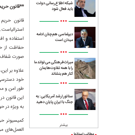
شبکه اطلاع‌رسانی دولت
**قانون حریم 
باید فعال شود
•••
دیپلماسی هم‌چنان ادامه
استفاده و ا
میدان است
حفاظت از حر
•••
صورت شفاف و 
میراث‌فرهنگی می‌تواند ما
را با همه تفاوت‌هایمان
علاوه بر این
کنار هم بنشاند
خود دسترسی پ
•••
طور امن و مح
سناتور ارشد آمریکایی: به
این قانون در
جنگ با ایران پایان دهید
به ویژه در ح
•••
کمیسیونر حری
بیشتر
العمل‌های مر
مطالب استانها