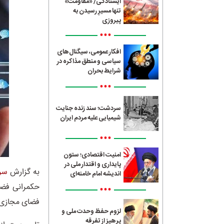
ایستادگی/ «مقاومت»
تنها مسیرِ رسیدن به
پیروزی
•••
افکار عمومی، سیگنال‌های
سیاسی و منطق مذاکره در
شرایط بحران
•••
سردشت؛ سند زنده جنایت
شیمیایی علیه مردم ایران
•••
امنیت اقتصادی؛ ستون
پایداری و اقتدار ملی در
به گزارش
سرا
اندیشه امام خامنه‌ای
حکمرانی فضای
•••
فضای مجازی د
لزوم حفظ وحدت ملی و
پرهیز از تفرقه