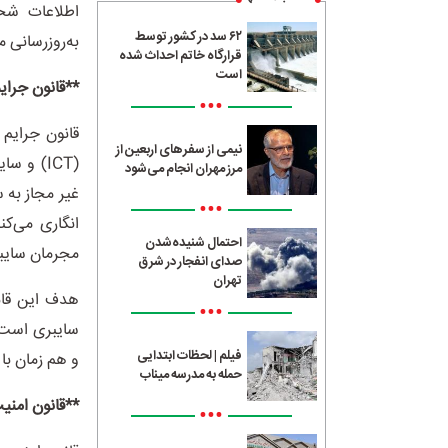
اطلاعات شخص
۶۲ سد در کشور توسط
به‌روزرسانی 
قرارگاه خاتم احداث شده
است
**قانون جرایم سایبری
•••
نیمی از سفرهای اربعین از
(ICT) و
مرز مهران انجام می‌شود
غیر مجاز به س
•••
انگاری می‌کن
احتمال شنیده‌شدن
مجرمان سایبر
صدای انفجار در شرق
تهران
هدف این قان
•••
سایبری است و
فیلم | لحظات ابتدایی
و هم زمان با 
حمله به مدرسه میناب
**قانون امنیت
•••