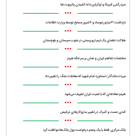
سردرگمی آمریکا و اوکراین با ته کشیدن پاتریوت ها
•••
بازداشت ۲۱ مزدور موساد و ۴ شرور مسلح توسط وزارت اطلاعات
•••
هلاکت اعضای یک تیم تروریستی در جنوب سیستان و بلوچستان
•••
مختصات تفاهم ایران و عمان بر سر تنگه هرمز
•••
میراث ماندگار | دستاورد امام شهید که معادلات جنگ را تغییر داد
•••
هرمز؛ معادله‌ای که با امنیت ایران تعریف می‌شود
•••
کندی صمت و گمرک در تغییر سازوکارهای ترخیص
•••
بانک مرکزی فقط با یک‌ پنجم درخواست پول بانک‌ها موافقت کرد