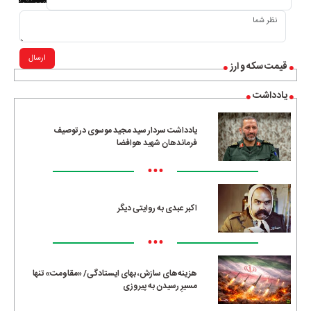
ارسال
قیمت سکه و ارز
یادداشت
یادداشت سردار سید مجید موسوی در توصیف
فرماندهان شهید هوافضا
•••
اکبر عبدی به روایتی دیگر
•••
هزینه‌های سازش، بهای ایستادگی/ «مقاومت» تنها
مسیرِ رسیدن به پیروزی