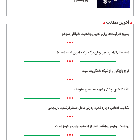
بلوچستان
آخرین مطالب
بسیج ظرفیت‌ها برای تعیین وضعیت خلبانان سوخو
•••
استیصال ترامپ | چرا زمان،برگ برنده ایران شده است؟
•••
کوچ بازیگران از شبکه خانگی به سیما
•••
ناگفته های زندگی شهید «حسین ستوده»
•••
تکذیب ادعایی درباره نحوه ردزنی محل استقرار شهید لاریجانی
•••
پرداخت عوارض واقع‌بینانه‌تر از ادامه بحران در هرمز است
•••