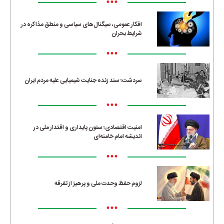
•••
افکار عمومی، سیگنال‌های سیاسی و منطق مذاکره در
شرایط بحران
•••
سردشت؛ سند زنده جنایت شیمیایی علیه مردم ایران
•••
امنیت اقتصادی؛ ستون پایداری و اقتدار ملی در
اندیشه امام خامنه‌ای
•••
لزوم حفظ وحدت ملی و پرهیز از تفرقه
•••