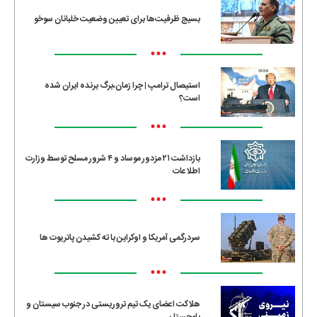
بسیج ظرفیت‌ها برای تعیین وضعیت خلبانان سوخو
•••
استیصال ترامپ | چرا زمان،برگ برنده ایران شده
است؟
•••
بازداشت ۲۱ مزدور موساد و ۴ شرور مسلح توسط وزارت
اطلاعات
•••
سردرگمی آمریکا و اوکراین با ته کشیدن پاتریوت ها
•••
هلاکت اعضای یک تیم تروریستی در جنوب سیستان و