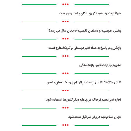
•••
خبرنگار متعهد، هم‌سنگر رزمندگان پشت لانچر است
•••
پخش «موسی» و «سلمان فارسی» به پایان سال می رسد؟
•••
بازنگری در پاسخ به حمله اخیر عربستان و آمریکا مطرح است
•••
تشریح جزئیات قانون بازنشستگی
•••
نقش «کلاهک نفس اژدها» در انهدام زیرساخت‌های دشمن
•••
اجازه نمی‌دهیم از خاک عراق علیه دیگر کشورها استفاده شود
•••
جهان اسلام باید در برابر اسرائیل متحد شود
•••