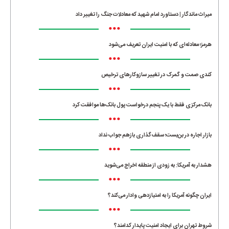
میراث ماندگار | دستاورد امام شهید که معادلات جنگ را تغییر داد
•••
هرمز؛ معادله‌ای که با امنیت ایران تعریف می‌شود
•••
کندی صمت و گمرک در تغییر سازوکارهای ترخیص
•••
بانک مرکزی فقط با یک‌ پنجم درخواست پول بانک‌ها موافقت کرد
•••
بازار اجاره در بن‌بست؛ سقف‌گذاری بازهم جواب نداد
•••
هشدار به آمریکا: به زودی از منطقه اخراج می‌شوید
•••
ایران چگونه آمریکا را به امتیازدهی وادار می‌کند؟
•••
شروط تهران برای ایجاد امنیت پایدار کدامند؟