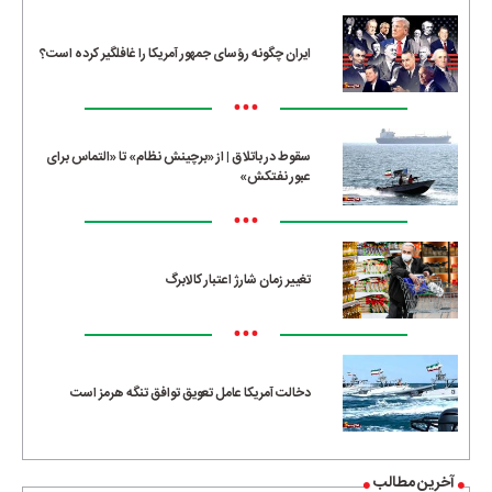
ایران چگونه رؤسای جمهور آمریکا را غافلگیر کرده است؟
•••
سقوط در باتلاق | از «برچینش نظام» تا «التماس برای
عبور نفتکش»
•••
تغییر زمان شارژ اعتبار کالابرگ
•••
دخالت آمریکا عامل تعویق توافق تنگه هرمز است
آخرین مطالب