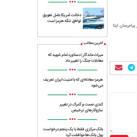
•••
دخالت آمریکا عامل تعویق
توافق تنگه هرمز است
پیام‌رسان ایتا
آخرین مطالب
میراث ماندگار | دستاورد امام شهید که
معادلات جنگ را تغییر داد
•••
هرمز؛ معادله‌ای که با امنیت ایران تعریف
می‌شود
•••
کندی صمت و گمرک در تغییر
سازوکارهای ترخیص
•••
بانک مرکزی فقط با یک‌ پنجم درخواست
پول بانک‌ها موافقت کرد