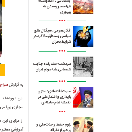
ایستادگی/ «مقاومت»
تنها مسیرِ رسیدن به
پیروزی
•••
افکار عمومی، سیگنال‌های
سیاسی و منطق مذاکره در
شرایط بحران
•••
سردشت؛ سند زنده جنایت
شیمیایی علیه مردم ایران
•••
به گزارش
سراج24
امنیت اقتصادی؛ ستون
پایداری و اقتدار ملی در
این دوره‌ها ب
اندیشه امام خامنه‌ای
مجازی برپا می‌
•••
لزوم حفظ وحدت ملی و
آموزشی معتبر دو
پرهیز از تفرقه