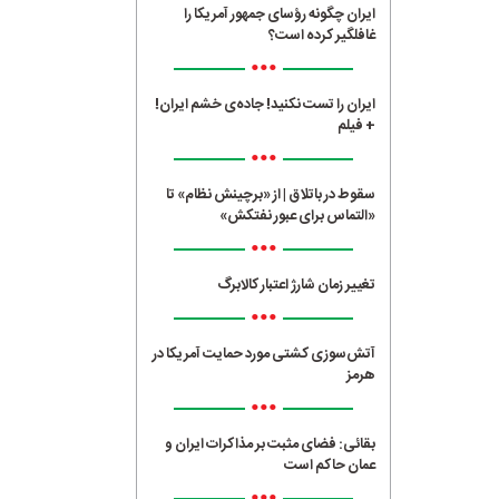
ایران چگونه رؤسای جمهور آمریکا را
غافلگیر کرده است؟
•••
ایران را تست نکنید! جاده‌ی خشم ایران!
+ فیلم
•••
سقوط در باتلاق | از «برچینش نظام» تا
«التماس برای عبور نفتکش»
•••
تغییر زمان شارژ اعتبار کالابرگ
•••
آتش‌سوزی کشتی مورد حمایت آمریکا در
هرمز
•••
بقائی: فضای مثبت بر مذاکرات ایران و
عمان حاکم است