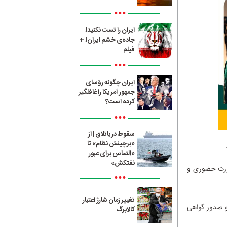
•••
ایران را تست نکنید!
جاده‌ی خشم ایران! +
فیلم
•••
ایران چگونه رؤسای
جمهور آمریکا را غافلگیر
کرده است؟
•••
سقوط در باتلاق | از
«برچینش نظام» تا
«التماس برای عبور
نفتکش»
صورت حضوری و
•••
تغییر زمان شارژ اعتبار
انی ۲ ماهه در فضای مجازی و صدور گواهی
کالابرگ