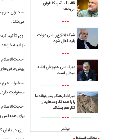
قالیباف: آمریکا تاوان
می‌دهد
سخنران حرم بان
•••
می‌کنند.
شبکه اطلاع‌رسانی دولت
وی تأکید کرد: ا
باید فعال شود
نهادینه خواهد 
•••
حجت‌الاسلام‌ س
دیپلماسی هم‌چنان ادامه
پیش‌فرض‌های غل
میدان است
سخنران حرم با
•••
مسئولیت دارد.
میراث‌فرهنگی می‌تواند ما
را با همه تفاوت‌هایمان
حجت‌الاسلام‌ س
کنار هم بنشاند
برای همه‌کس ی
•••
بیشتر
وی در پایان گ
مطالب استانها