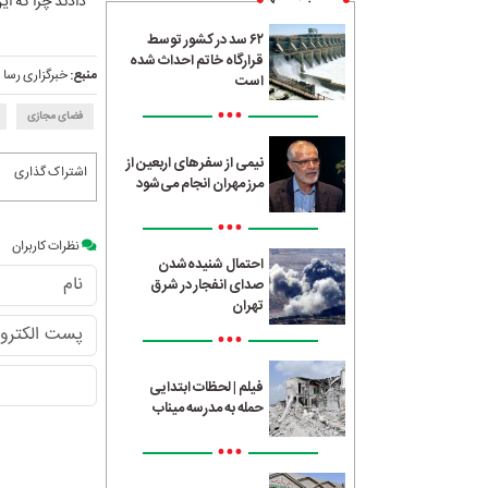
دادند چرا که ا
۶۲ سد در کشور توسط
قرارگاه خاتم احداث شده
منبع:
خبرگزاری رسا
است
•••
فضای مجازی
نیمی از سفرهای اربعین از
اشتراک گذاری
مرز مهران انجام می‌شود
•••
نظرات کاربران
احتمال شنیده‌شدن
صدای انفجار در شرق
تهران
•••
فیلم | لحظات ابتدایی
حمله به مدرسه میناب
•••