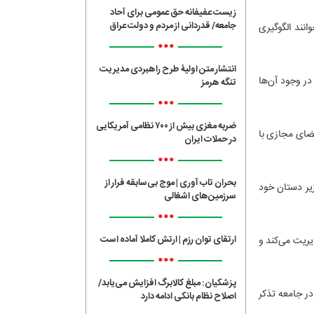
زیست عفیفانه حق عمومی برای آحاد
جامعه/ قدردانی از مردم و دولت عراق
انند الگوگیری
•••
انتشار متن اولیۀ طرح راهبردی مدیریت
 در وجود آن‌ها
تنگه هرمز
•••
ضربه مغزی بیش از ۷۰۰ نظامی آمریکایی
فضای مجازی با
در حملات ایران
•••
بحران تاب آوری | موج بی‌سابقه فرار از
یر دستان خود
سرزمین‌های اشغالی
•••
ارتقای توان رزم | ارتش کاملا آماده است
یریت می‌کند و
•••
پزشکیان: مبلغ کالابرگ افزایش می‌یابد/
ر جامعه تذکر
اصلاح نظام بانکی ادامه دارد