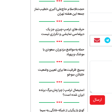
•••
حجت‌الاسلام حاج‌علی‌اکبری خطیب نماز
جمعه این هفته تهران
•••
حرف‌های ترامپ چیزی جز یک
دیپلماسی نمایشی و تکراری نیست
•••
حمله به مواضع مزدوران سعودی با
موشک و پهپاد
•••
بسیج ظرفیت‌ها برای تعیین وضعیت
خلبانان سوخو
•••
استیصال ترامپ | چرا زمان،برگ برنده
ایران شده است؟
ارسال
•••
کوچ بازیگران از شبکه خانگی به سیما