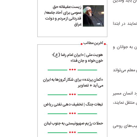
ن باید والدین
زیست عفیفانه حق
عمومی برای آحاد جامعه/
قدردانی از مردم و دولت
ایند در ابتدا
عراق
آخرین مطالب
 به جوانان و
هویت ملی | «ایران امام رضا (ع)؛
خون‌خواه و جان‌فدا»
•••
معلم می‌تواند
«کمانِ پرنده» برای شکار کروزها به ایران
می‌آید + تصاویر
•••
د انسان مسیر
منتقل نمایند،
تبعات جنگ | تخفیف دهی نفتی ریاض
•••
حملات رژیم صهیونیستی به جنوب لبنان
سیب‌های روحی
•••