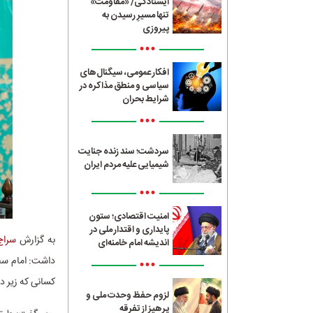
ایستادگی/ «مقاومت»
تنها مسیرِ رسیدن به
پیروزی
•••
افکار عمومی، سیگنال‌های
سیاسی و منطق مذاکره در
شرایط بحران
•••
سردشت؛ سند زنده جنایت
شیمیایی علیه مردم ایران
•••
امنیت اقتصادی؛ ستون
پایداری و اقتدار ملی در
به گزارش
سراج4
اندیشه امام خامنه‌ای
داشت: امام سجا
•••
کسانی که زیر 
لزوم حفظ وحدت ملی و
پرهیز از تفرقه