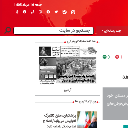
جمعه 16 مرداد 1405
چند رسانه‌ای
هفته نامه الکترونیکی
0
1
هد
آرشیو
ر دستان خود
پربازدیدترین ها
 پیش‌فرض‌های
پزشکیان: مبلغ کالابرگ
افزایش می‌یابد/ اصلاح
نظام بانکی ادامه دارد