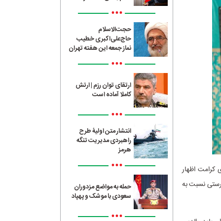
•••
حجت‌الاسلام
حاج‌علی‌اکبری خطیب
نماز جمعه این هفته تهران
•••
ارتقای توان رزم | ارتش
کاملا آماده است
•••
انتشار متن اولیۀ طرح
راهبردی مدیریت تنگه
هرمز
•••
 کرامت اظهار
پرستی نسبت به
حمله به مواضع مزدوران
سعودی با موشک و پهپاد
•••