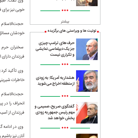
وی گفت: طبق رو
•••
خوبی نیز برای ف
بیشتر
حجت‌الاسلام‌ س
توئیت ها و ویراستی های برگزیده
خودشان مسائل م
حرف‌های ترامپ چیزی
سخنران حرم با
جز یک دیپلماسی نمایشی
و تکراری نیست
فرزندان دارای ا
•••
وی تأکید کرد: 
هشدار به آمریکا: به زودی
خاطرات شیرینی 
از منطقه اخراج می‌شوید
حجت‌الاسلام‌ 
•••
انحراف را در پ
گفتگوی صریح، صمیمی و
فرزندان از آسیب
مهم رئیس جمهور به زودی
پخش خواهد شد
•••
وی در ادامه گ
آنان نیز باشیم