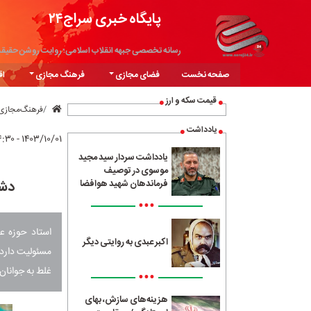
پایگاه خبری سراج۲۴
رسانه تخصصی جبهه انقلاب اسلامی؛ روایت روشن حقیق
صفحه نخست
فضای مجازی
فرهنگ مجازی
اق
قیمت سکه و ارز
فرهنگ‌مجازی
یادداشت
۱۴۰۳/۱۰/۰۱ - ۱۴:۳۰
یادداشت سردار سید مجید
موسوی در توصیف
دشم
فرماندهان شهید هوافضا
•••
استاد حوزه ع
اکبر عبدی به روایتی دیگر
مسئولیت دارد،
غلط به جوانان
•••
هزینه‌های سازش، بهای