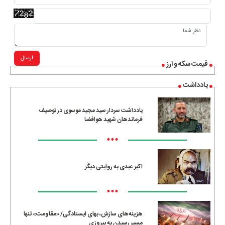
ارسال
قیمت سکه و ارز
یادداشت
یادداشت سردار سید مجید موسوی در توصیف
فرماندهان شهید هوافضا
•••
اکبر عبدی به روایتی دیگر
•••
هزینه‌های سازش، بهای ایستادگی/ «مقاومت» تنها
مسیرِ رسیدن به پیروزی