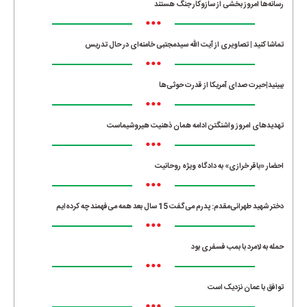
رسانه‌ها امروز بخشی از سازوکار جنگ هستند
•••
تماشا کنید | تصاویری از آیت الله سیدمجتبی خامنه‌ای در حال تدریس
•••
ببینید|حیرت صدای آمریکا از قدرت حوثی‌ها
•••
تهدیدهای امروز واشنگتن ادامه همان ذهنیت هیروشیماست
•••
احضار «باقر خرازی» به دادگاه ویژه روحانیت
•••
دختر شهید طهرانی‌مقدم: پدرم می‌گفت 15 سال بعد همه می‌فهمند چه کرده‌ایم
•••
حمله به لامرد با بمب فسفری بود
•••
توافق با عمان نزدیک است