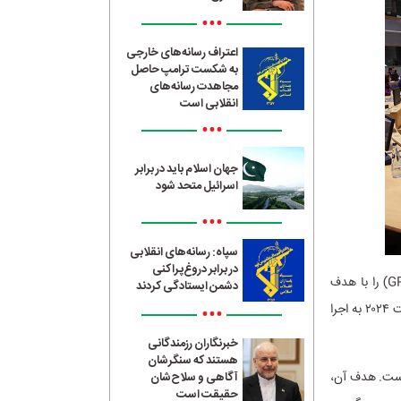
•••
اعتراف رسانه‌های خارجی
به شکست ترامپ حاصل
مجاهدت رسانه‌های
انقلابی است
•••
جهان اسلام باید در برابر
اسرائیل متحد شود
•••
سپاه: رسانه‌های انقلابی
در برابر دروغ‌پراکنی
؛ اتحادیه اروپا پس از چندین سال بررسی و مذاکره، قانون هوش‌مصنوعی (GPAI) را با هدف
دشمن ایستادگی کردند
تنظیم و کنترل فناوری‌های مبتنی بر هوش‌مصنوعی تصویب کرده است. این قانون که از اول آگوست ۲۰۲۴ به اجرا
•••
خبرنگاران رزمندگانی
هستند که سنگرشان
است. هدف آن،
آگاهی و سلاح‌شان
حقیقت است