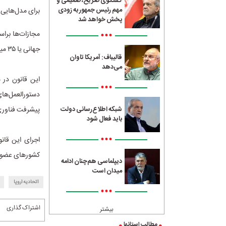
گفتگوی صریح، صمیمی و
مهم رئیس جمهور به زودی
برای مدل‌هایی
پخش خواهد شد
•••
جهانی یا ۳۵ میلیون یورو باشد. سایر تخلفات نیز با جریمه‌هایی بین ۱.۵ تا ۳ درصد از گردش مالی مواجه خواهند شد.
قالیباف: آمریکا تاوان
می‌دهد
این قانون در 
•••
دستورالعمل‌ها
پیشرفت فناوری 
شبکه اطلاع‌رسانی دولت
باید فعال شود
•••
اجرای این قان
کشور‌های عضو ا
دیپلماسی هم‌چنان ادامه
میدان است
اتحادیه اروپا
•••
اشتراک گذاری
بیشتر
مطالب استانها