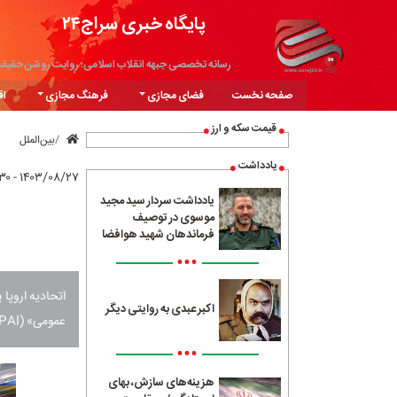
پایگاه خبری سراج۲۴
رسانه تخصصی جبهه انقلاب اسلامی؛ روایت روشن حقیق
صفحه نخست
فضای مجازی
فرهنگ مجازی
اق
قیمت سکه و ارز
بین‌الملل
یادداشت
۱۴۰۳/۰۸/۲۷ - ۱۶:۳۰
یادداشت سردار سید مجید
موسوی در توصیف
فرماندهان شهید هوافضا
•••
اتحادیه اروپ
اکبر عبدی به روایتی دیگر
عمومی» (GPAI) را منتشر کرده است.
•••
هزینه‌های سازش، بهای