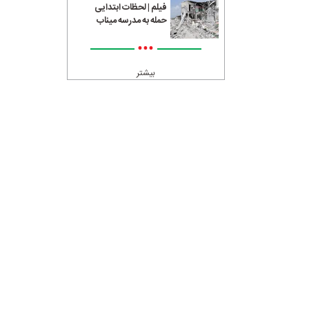
فیلم | لحظات ابتدایی
حمله به مدرسه میناب
•••
بیشتر