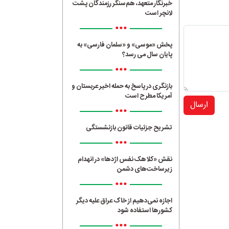
خبرنگار متعهد، هم‌سنگر رزمندگان پشت
لانچر است
•••
پخش «موسی» و «سلمان فارسی» به
پایان سال می رسد؟
•••
بازنگری در پاسخ به حمله اخیر عربستان و
آمریکا مطرح است
ارسال
•••
تشریح جزئیات قانون بازنشستگی
•••
نقش «کلاهک نفس اژدها» در انهدام
زیرساخت‌های دشمن
•••
اجازه نمی‌دهیم از خاک عراق علیه دیگر
کشورها استفاده شود
•••