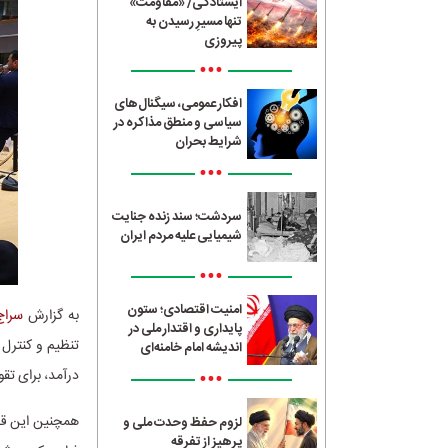
ایستادگی/ «مقاومت»
تنها مسیرِ رسیدن به
پیروزی
•••
افکار عمومی، سیگنال‌های
سیاسی و منطق مذاکره در
شرایط بحران
•••
سردشت؛ سند زنده جنایت
شیمیایی علیه مردم ایران
•••
امنیت اقتصادی؛ ستون
به گزارش
سراج24
پایداری و اقتدار ملی در
اندیشه امام خامنه‌ای
•••
درآمد، برای ت
همچنین این قا
لزوم حفظ وحدت ملی و
پرهیز از تفرقه