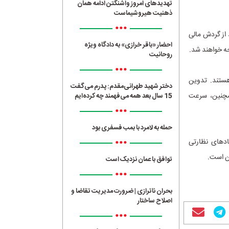
تهدیدهای امروز واشنگتن ادامه همان
ذهنیت هیروشیماست
•••
ت است. برای استفاده‌های ممنوع، جریمه‌ها می‌تواند تا ۷ درصد از گردش مالی
احضار «باقر خرازی» به دادگاه ویژه
روحانیت
•••
هستند. تدوین
دختر شهید طهرانی‌مقدم: پدرم می‌گفت
همچنین، سرعت
15 سال بعد همه می‌فهمند چه کرده‌ایم
•••
حمله به لامرد با بمب فسفری بود
•••
د‌های نظارتی
آن است.
توافق با عمان نزدیک است
•••
بحران ناترازی | ضرورت مدیریت تقاضا و
اصلاح ساختار
•••