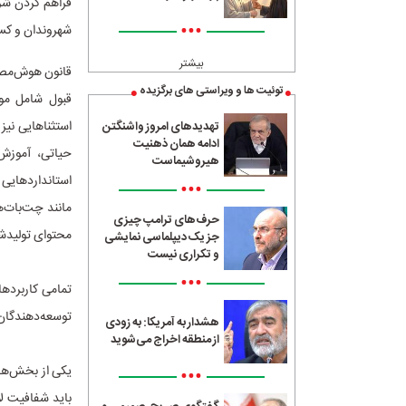
فراهم کردن شر
•••
شهروندان و کسب‌
بیشتر
قانون هوش‌مصنو
توئیت ها و ویراستی های برگزیده
قبول شامل موا
استثنا‌هایی نی
تهدیدهای امروز واشنگتن
ادامه همان ذهنیت
حیاتی، آموزش،
هیروشیماست
استاندارد‌های
•••
مانند چت‌بات‌ه
حرف‌های ترامپ چیزی
محتوای تولیدش
جز یک دیپلماسی نمایشی
و تکراری نیست
•••
تمامی کاربرد‌ه
توسعه‌دهندگان 
هشدار به آمریکا: به زودی
از منطقه اخراج می‌شوید
•••
باید شفافیت لا