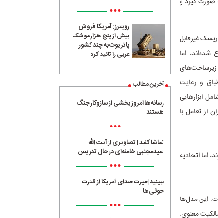
 صورت گیرد و
•••
رویترز: آمریکا فروش
بیش از پنج هزار موشک
 ریسک غیرقابل
پاتریوت به چند کشور
شده‌اند، اما
عربی را تائید کرد
ر زیرساخت‌های
طباق و رعایت
آخرین مطالب
ل ابزار‌هایی
رسانه‌ها امروز بخشی از سازوکار جنگ
ن از تعامل با
هستند
•••
تماشا کنید | تصاویری از آیت الله
سیدمجتبی خامنه‌ای در حال تدریس
، اما اتحادیه
•••
ببینید|حیرت صدای آمریکا از قدرت
حوثی‌ها
ین قانون، توجه به مدل‌های هوش‌مصنوعی عمومی (مانند ChatGPT) است. این مدل‌ها
•••
مالکیت معنوی.