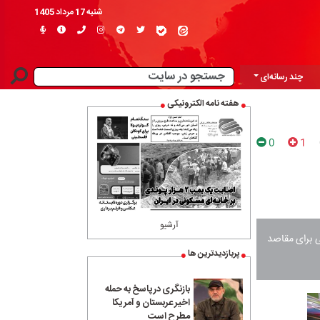
شنبه 17 مرداد 1405
چند رسانه‌ای
هفته نامه الکترونیکی
0
1
آرشیو
 برای مقاصد
پربازدیدترین ها
بازنگری در پاسخ به حمله
اخیر عربستان و آمریکا
مطرح است