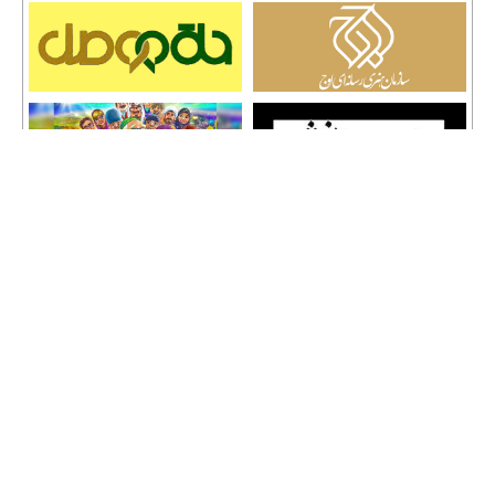
تمامی حقوق نشر مطالب و حق کپی رایت برای وب سایت سراج 24 محفوظ است و هرگونه
کپی برداری پیگرد قانونی دارد.
info [@] seraj24.ir