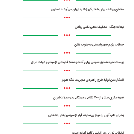
•••
«کمانِ پرنده» برای شکار کروزها به ایران می‌آید + تصاویر
•••
تبعات جنگ | تخفیف دهی نفتی ریاض
•••
حملات رژیم صهیونیستی به جنوب لبنان
•••
زیست عفیفانه حق عمومی برای آحاد جامعه/ قدردانی از مردم و دولت عراق
•••
انتشار متن اولیۀ طرح راهبردی مدیریت تنگه هرمز
•••
ضربه مغزی بیش از ۷۰۰ نظامی آمریکایی در حملات ایران
•••
بحران تاب آوری | موج بی‌سابقه فرار از سرزمین‌های اشغالی
•••
ارتقای توان رزم | ارتش کاملا آماده است