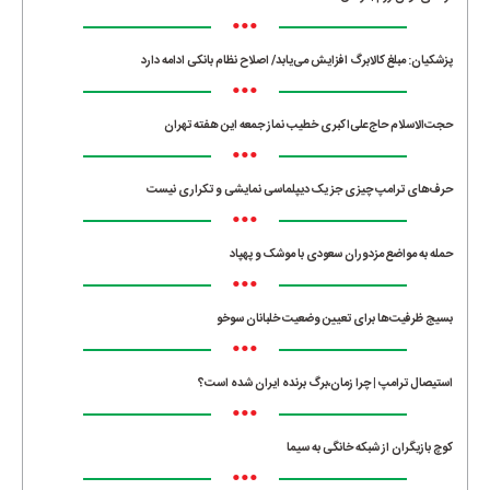
•••
پزشکیان: مبلغ کالابرگ افزایش می‌یابد/ اصلاح نظام بانکی ادامه دارد
•••
حجت‌الاسلام حاج‌علی‌اکبری خطیب نماز جمعه این هفته تهران
•••
حرف‌های ترامپ چیزی جز یک دیپلماسی نمایشی و تکراری نیست
•••
حمله به مواضع مزدوران سعودی با موشک و پهپاد
•••
بسیج ظرفیت‌ها برای تعیین وضعیت خلبانان سوخو
•••
استیصال ترامپ | چرا زمان،برگ برنده ایران شده است؟
•••
کوچ بازیگران از شبکه خانگی به سیما
•••