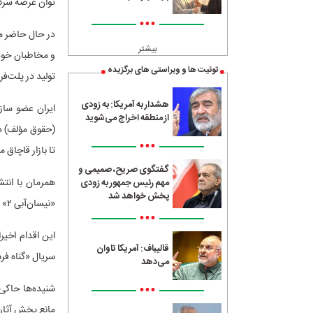
توان عرضه سرگرم
•••
در حال حاضر مه
بیشتر
و مخاطبان خود
توئیت ها و ویراستی های برگزیده
تولید در پلت‌ف
هشدار به آمریکا: به زودی
از منطقه اخراج می‌شوید
(حقوق مؤلف) در
•••
تا بازار قاچاق
گفتگوی صریح، صمیمی و
مهم رئیس جمهور به زودی
پخش خواهد شد
«نیسان‌آبی ۲» مانع پخش این دو سریال در شبکه‌های ماهواره‌ای (دارای لایسنس و دفاتر رسمی) شد.
•••
این اقدام اخی
قالیباف: آمریکا تاوان
سریال «گناه فر
می‌دهد
•••
شنیده‌ها حاکی 
مانع پخش آثارش