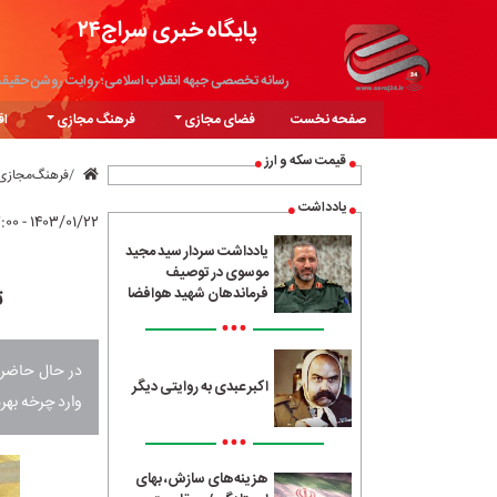
پایگاه خبری سراج۲۴
رسانه تخصصی جبهه انقلاب اسلامی؛ روایت روشن حقیق
صفحه نخست
فضای مجازی
فرهنگ مجازی
اق
قیمت سکه و ارز
فرهنگ‌مجازی
یادداشت
۱۴۰۳/۰۱/۲۲ - ۱۷:۰۰
یادداشت سردار سید مجید
موسوی در توصیف
ت
فرماندهان شهید هوافضا
•••
در حال حاضر ف
اکبر عبدی به روایتی دیگر
وارد چرخه بهر
•••
هزینه‌های سازش، بهای