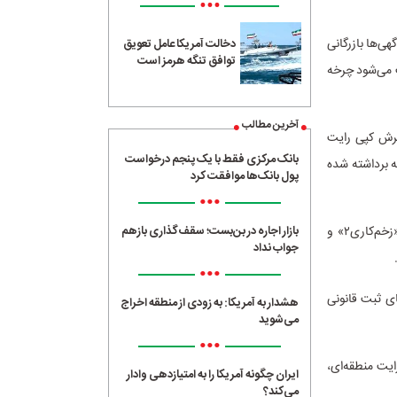
•••
ی‌ها بازرگانی
دخالت آمریکا عامل تعویق
توافق تنگه هرمز است
 می‌شود چرخه
آخرین مطالب
مول پذیرش کپی رایت
بانک مرکزی فقط با یک‌ پنجم درخواست
ه برداشته شده
پول بانک‌ها موافقت کرد
•••
همرمان با انتشار گزارش مشرق در تاریخ مذکور ، پلت‌فرم «فیلیمو» با ثبت منطقه‌ای دو سریال «زخم‌کاری۲» و
بازار اجاره در بن‌بست؛ سقف‌گذاری بازهم
جواب نداد
•••
ی ثبت قانونی
هشدار به آمریکا: به زودی از منطقه اخراج
می‌شوید
•••
ایت منطقه‌ای،
ایران چگونه آمریکا را به امتیازدهی وادار
می‌کند؟