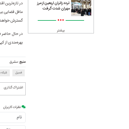
تردد زائران اربعین از مرز
مهران شدت گرفت
مافل قضایی بین
•••
گسترش خواهد 
بیشتر
در حال حاضر فی
بهره‌مندی از ک
منبع:
مشرق
فسیل
شبکه م
اشتراک گذاری
نظرات کاربران