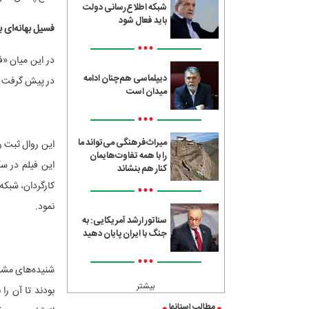
شبکه اطلاع‌رسانی دولت
باید فعال شود
فسیل بهانه‌ای ب
•••
دیپلماسی هم‌چنان ادامه
در پیش گرفت و 
میدان است
•••
میراث‌فرهنگی می‌تواند ما
این روال ثبت ر
را با همه تفاوت‌هایمان
این فیلم در س
کنار هم بنشاند
کارگردان، شبکه
•••
نمود.
سناتور ارشد آمریکایی: به
جنگ با ایران پایان دهید
•••
شنیده‌های مشرق
بیشتر
بودند تا آن را
مطالب استانها