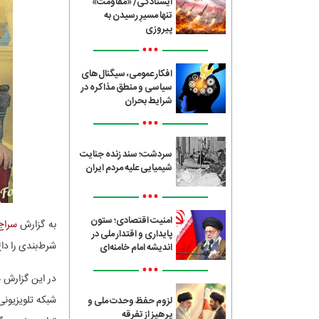
ایستادگی/ «مقاومت»
تنها مسیرِ رسیدن به
پیروزی
•••
افکار عمومی، سیگنال‌های
سیاسی و منطق مذاکره در
شرایط بحران
•••
سردشت؛ سند زنده جنایت
شیمیایی علیه مردم ایران
•••
امنیت اقتصادی؛ ستون
به گزارش
سراج24
پایداری و اقتدار ملی در
شرط‌بندی را داغ
اندیشه امام خامنه‌ای
•••
در این گزارش ه
شبکه تلویزیونی
لزوم حفظ وحدت ملی و
پرهیز از تفرقه