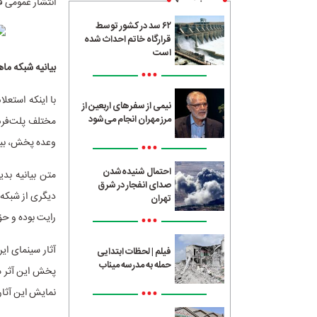
انتشار عمومی ف
۶۲ سد در کشور توسط
قرارگاه خاتم احداث شده
است
بیانیه‌ شبکه ما
•••
نیمی از سفرهای اربعین از
مرز مهران انجام می‌شود
مختلف پلت‌فرم‌
وعده پخش، بیان
•••
احتمال شنیده‌شدن
متن بیانیه بد
صدای انفجار در شرق
تهران
رایت بوده و حق 
•••
آثار سینمای ای
فیلم | لحظات ابتدایی
حمله به مدرسه میناب
پخش این آثر من
•••
نمایش این آثار