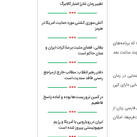
تغییر زمان شارژ اعتبار کالابرگ
•••
آتش‌سوزی کشتی مورد حمایت آمریکا در
هرمز
•••
استعلام اغلب شبکه‌ها برای پخش فسیل منفی بود ، ناگهان شبکه‌ای با عنوان متا (Meta ) که برنامه‌های
بقائی: فضای مثبت بر مذاکرات ایران و
 چند ساعت بعد
عمان حاکم است
•••
دفتر رهبر انقلاب: مطالب خارج از مراجع
مایی در زمان
رسمی فاقد سندیت است
نمایی دارای کپی
•••
در کمین تروریست‌ها بوده و آماده پاسخ
قاطعیم
فارسی زبان از
•••
فرم‌ها، امکان
ایران در رویارویی با آمریکا و رژیم
صهیونیستی پیروز شده است