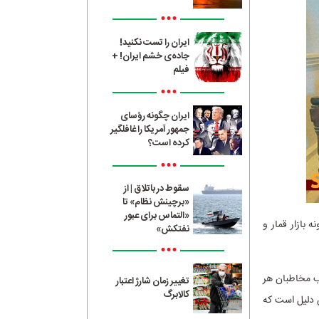
•••
ایران را تست نکنید!
جاده‌ی خشم ایران! +
فیلم
•••
ایران چگونه رؤسای
جمهور آمریکا را غافلگیر
کرده است؟
•••
سقوط در باتلاق | از
«برچینش نظام» تا
«التماس برای عبور
نه بازار قمار و
نفتکش»
•••
لب مخاطبان هر
تغییر زمان شارژ اعتبار
کالابرگ
ن دلیل است که