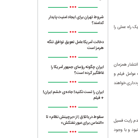
•••
شروط تهران برای ایجاد امنیت پایدار
کدامند؟
 «فیلیمو» برای توزیع خاص فیلم مهمی همچون «فسیل»، پرفروشترین فیلم سال ۱۴۰۲ ،یک راه عملی را
•••
دخالت آمریکا عامل تعویق توافق تنگه
هرمز است
•••
انتشار همزمان
ایران چگونه رؤسای جمهور آمریکا را
غافلگیر کرده است؟
عوامل فیلم و
•••
ودداری خواهند
ایران را تست نکنید! جاده‌ی خشم ایران!
+ فیلم
•••
سقوط در باتلاق | از «برچینش نظام» تا
عدم رایت فسیل
«التماس برای عبور نفتکش»
بود و با وجود
•••