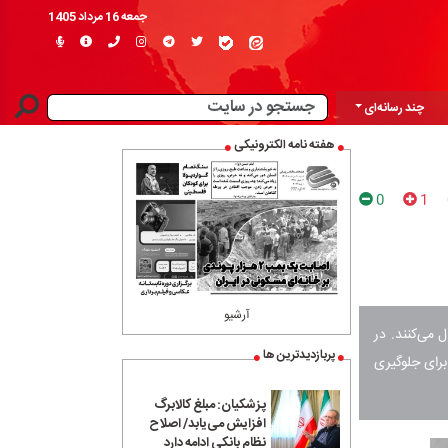
جمعه 16 مرداد 1405
چند رسانه‌ای
هفته نامه الکترونیکی
0
1
آرشیو
 می‌کنند. در
پربازدیدترین ها
برای جلوگیری
پزشکیان: مبلغ کالابرگ
افزایش می‌یابد/ اصلاح
نظام بانکی ادامه دارد