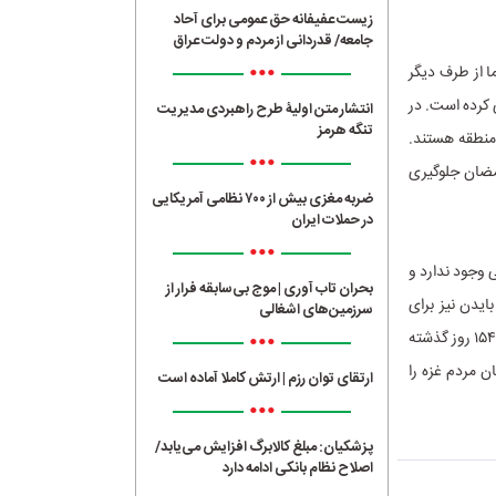
زیست عفیفانه حق عمومی برای آحاد
جامعه/ قدردانی از مردم و دولت عراق
•••
ا از طرف دیگر
 کرده است. در
انتشار متن اولیۀ طرح راهبردی مدیریت
تنگه هرمز
 منطقه هستند.
•••
رمضان جلوگیری
ضربه مغزی بیش از ۷۰۰ نظامی آمریکایی
در حملات ایران
•••
 وجود ندارد و
بحران تاب آوری | موج بی‌سابقه فرار از
ایدن نیز برای
سرزمین‌های اشغالی
•••
پیروزی در انتخابات پیش‌رو از اتفاقات اخیر حداکثر استفاده را می‌کنند. اما آنچه مهم است این که در ۱۵۴ روز گذشته
 مردم غزه را
ارتقای توان رزم | ارتش کاملا آماده است
•••
پزشکیان: مبلغ کالابرگ افزایش می‌یابد/
اصلاح نظام بانکی ادامه دارد