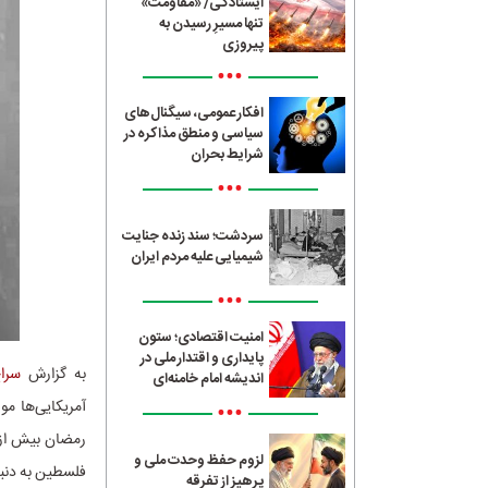
ایستادگی/ «مقاومت»
تنها مسیرِ رسیدن به
پیروزی
•••
افکار عمومی، سیگنال‌های
سیاسی و منطق مذاکره در
شرایط بحران
•••
سردشت؛ سند زنده جنایت
شیمیایی علیه مردم ایران
•••
امنیت اقتصادی؛ ستون
پایداری و اقتدار ملی در
به گزارش
سراج4
اندیشه امام خامنه‌ای
آمریکایی‌ها مو
•••
رمضان بیش از 
لزوم حفظ وحدت ملی و
فلسطین به دنب
پرهیز از تفرقه