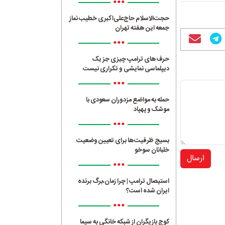
•••
حجت‌الاسلام حاج‌علی‌اکبری خطیب نماز
جمعه این هفته تهران
•••
حرف‌های ترامپ چیزی جز یک
دیپلماسی نمایشی و تکراری نیست
•••
حمله به مواضع مزدوران سعودی با
موشک و پهپاد
•••
بسیج ظرفیت‌ها برای تعیین وضعیت
خلبانان سوخو
ارسال
•••
استیصال ترامپ | چرا زمان،برگ برنده
ایران شده است؟
•••
کوچ بازیگران از شبکه خانگی به سیما