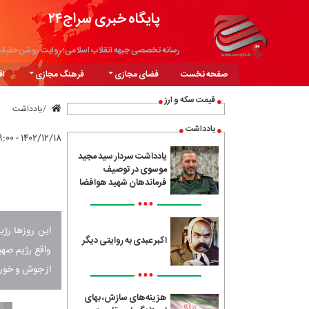
پایگاه خبری سراج۲۴
رسانه تخصصی جبهه انقلاب اسلامی؛ روایت روشن حقیق
صفحه نخست
فضای مجازی
فرهنگ مجازی
اق
قیمت سکه و ارز
یادداشت
یادداشت
۱۴۰۲/۱۲/۱۸ - ۱۹:۰۰
یادداشت سردار سید مجید
موسوی در توصیف
فرماندهان شهید هوافضا
•••
این روز‌ها رژ
اکبر عبدی به روایتی دیگر
واقع رژیم صهی
از جوش و خور
•••
هزینه‌های سازش، بهای