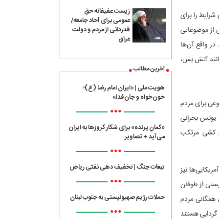
زیست عفیفانه حق
شرایط را برای
عمومی برای آحاد جامعه/
 الاقصی می‌گذرد یکی از موضوعاتی
قدردانی از مردم و دولت
عراق
ر واقع آن‌ها
مانند آتش بس،
آخرین مطالب
هویت ملی | «ایران امام رضا (ع)؛
خون‌خواه و جان‌فدا»
عی برای مردم
•••
ن یونس بحرانی
«کمانِ پرنده» برای شکار کروزها به ایران
سل کشی مرتکب
می‌آید + تصاویر
•••
تبعات جنگ | تخفیف دهی نفتی ریاض
ریکایی‌ها نیز
•••
ستی از طوفان
حملات رژیم صهیونیستی به جنوب لبنان
 همگانی مردم
•••
 از گردابی هستند