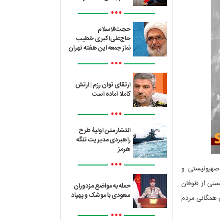
•••
حجت‌الاسلام
حاج‌علی‌اکبری خطیب
نماز جمعه این هفته تهران
•••
ارتقای توان رزم | ارتش
کاملا آماده است
•••
انتشار متن اولیۀ طرح
راهبردی مدیریت تنگه
هرمز
•••
 صهیونیستی و
یستی از طوفان
حمله به مواضع مزدوران
سعودی با موشک و پهپاد
 همگانی مردم
•••