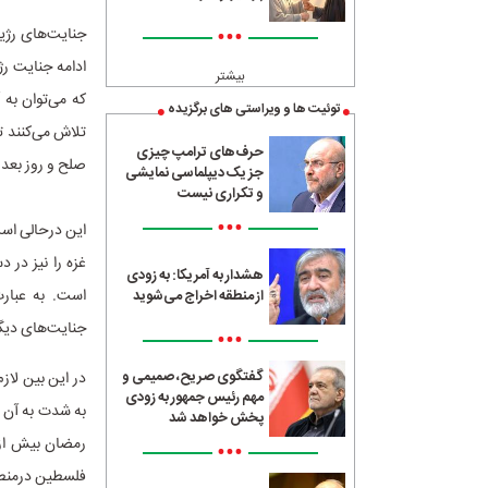
•••
جنایت‌های رژیم
بیشتر
که می‌توان به
توئیت ها و ویراستی های برگزیده
تلاش می‌کنند ت
حرف‌های ترامپ چیزی
صلح و روز بعد 
جز یک دیپلماسی نمایشی
و تکراری نیست
•••
این درحالی اس
غزه را نیز در 
هشدار به آمریکا: به زودی
است. به عبارت
از منطقه اخراج می‌شوید
جنایت‌های دیگر
•••
گفتگوی صریح، صمیمی و
در این بین لاز
مهم رئیس جمهور به زودی
به شدت به آن 
پخش خواهد شد
رمضان بیش از 
•••