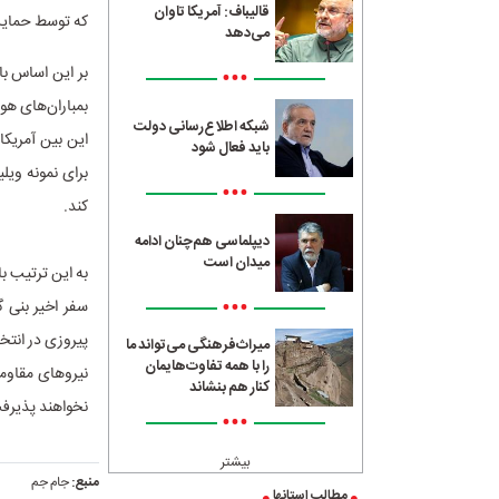
قالیباف: آمریکا تاوان
که توسط حمایت 
می‌دهد
‌بر این اساس ب
•••
بمباران‌های هو
شبکه اطلاع‌رسانی دولت
این بین آمریکا
باید فعال شود
برای نمونه ویل
•••
کند.
دیپلماسی هم‌چنان ادامه
میدان است
به این ترتیب ب
•••
سفر اخیر بنی گ
میراث‌فرهنگی می‌تواند ما
را با همه تفاوت‌هایمان
نیرو‌های مقاو
کنار هم بنشاند
نخواهند پذیرف
•••
بیشتر
منبع:
جام جم
مطالب استانها