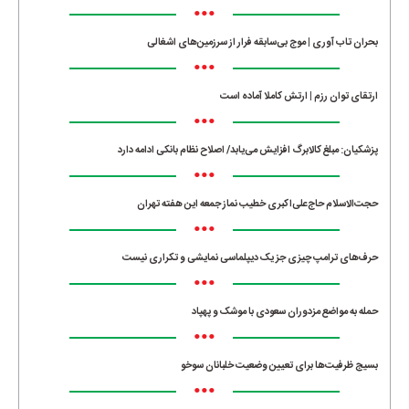
•••
بحران تاب آوری | موج بی‌سابقه فرار از سرزمین‌های اشغالی
•••
ارتقای توان رزم | ارتش کاملا آماده است
•••
پزشکیان: مبلغ کالابرگ افزایش می‌یابد/ اصلاح نظام بانکی ادامه دارد
•••
حجت‌الاسلام حاج‌علی‌اکبری خطیب نماز جمعه این هفته تهران
•••
حرف‌های ترامپ چیزی جز یک دیپلماسی نمایشی و تکراری نیست
•••
حمله به مواضع مزدوران سعودی با موشک و پهپاد
•••
بسیج ظرفیت‌ها برای تعیین وضعیت خلبانان سوخو
•••