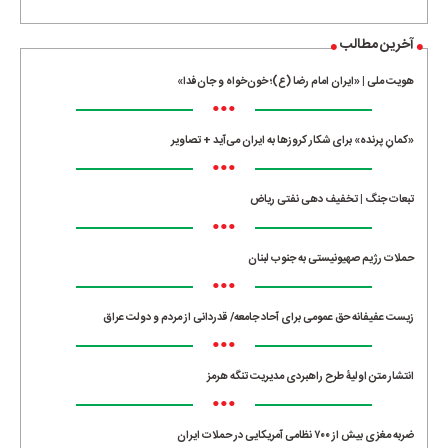
آخرین مطالب
هویت ملی | «ایران امام رضا (ع)؛ خون‌خواه و جان‌فدا»
•••
«کمانِ پرنده» برای شکار کروزها به ایران می‌آید + تصاویر
•••
تبعات جنگ | تخفیف دهی نفتی ریاض
•••
حملات رژیم صهیونیستی به جنوب لبنان
•••
زیست عفیفانه حق عمومی برای آحاد جامعه/ قدردانی از مردم و دولت عراق
•••
انتشار متن اولیۀ طرح راهبردی مدیریت تنگه هرمز
•••
ضربه مغزی بیش از ۷۰۰ نظامی آمریکایی در حملات ایران