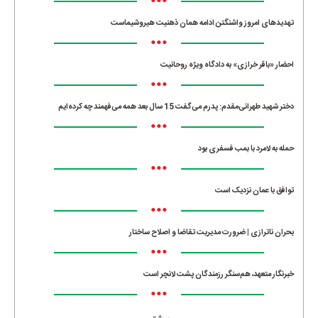
•••
تهدیدهای امروز واشنگتن ادامه همان ذهنیت هیروشیماست
•••
احضار «باقر خرازی» به دادگاه ویژه روحانیت
•••
دختر شهید طهرانی‌مقدم: پدرم می‌گفت 15 سال بعد همه می‌فهمند چه کرده‌ایم
•••
حمله به لامرد با بمب فسفری بود
•••
توافق با عمان نزدیک است
•••
بحران ناترازی | ضرورت مدیریت تقاضا و اصلاح ساختار
•••
خبرنگار متعهد، هم‌سنگر رزمندگان پشت لانچر است
•••