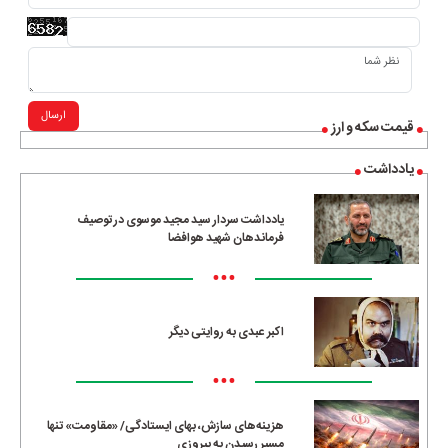
ارسال
قیمت سکه و ارز
یادداشت
یادداشت سردار سید مجید موسوی در توصیف
فرماندهان شهید هوافضا
•••
اکبر عبدی به روایتی دیگر
•••
هزینه‌های سازش، بهای ایستادگی/ «مقاومت» تنها
مسیرِ رسیدن به پیروزی