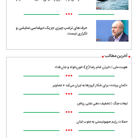
•••
حرف‌های ترامپ چیزی جز یک دیپلماسی نمایشی و
تکراری نیست
آخرین مطالب
هویت ملی | «ایران امام رضا (ع)؛ خون‌خواه و جان‌فدا»
•••
«کمانِ پرنده» برای شکار کروزها به ایران می‌آید + تصاویر
•••
تبعات جنگ | تخفیف دهی نفتی ریاض
•••
حملات رژیم صهیونیستی به جنوب لبنان
•••