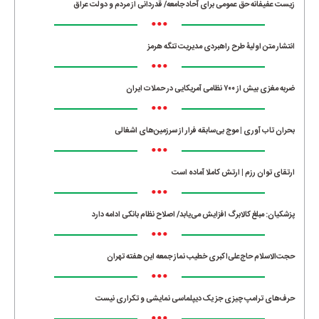
زیست عفیفانه حق عمومی برای آحاد جامعه/ قدردانی از مردم و دولت عراق
•••
انتشار متن اولیۀ طرح راهبردی مدیریت تنگه هرمز
•••
ضربه مغزی بیش از ۷۰۰ نظامی آمریکایی در حملات ایران
•••
بحران تاب آوری | موج بی‌سابقه فرار از سرزمین‌های اشغالی
•••
ارتقای توان رزم | ارتش کاملا آماده است
•••
پزشکیان: مبلغ کالابرگ افزایش می‌یابد/ اصلاح نظام بانکی ادامه دارد
•••
حجت‌الاسلام حاج‌علی‌اکبری خطیب نماز جمعه این هفته تهران
•••
حرف‌های ترامپ چیزی جز یک دیپلماسی نمایشی و تکراری نیست