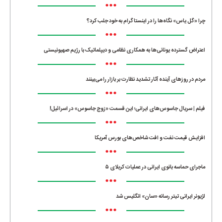
•••
چرا «گل یاس» نگاه‌ها را در اینستاگرام به خود جلب کرد؟
•••
اعتراض گسترده یونانی‌ها به همکاری نظامی و دیپلماتیک با رژیم صهیونیستی
•••
مردم در روزهای آینده آثار تشدید نظارت بر بازار را می‌بینند
•••
فیلم | سریال جاسوس‌های ایرانی؛ این قسمت «زوج جاسوس» در اسرائیل!
•••
افزایش قیمت نفت و افت شاخص‌های بورس آمریکا
•••
ماجرای حماسه‌ بانوی ایرانی در عملیات کربلای ۵
•••
لژیونر ایرانی تیتر رسانه «سان» انگلیس شد
•••