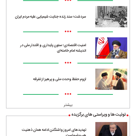
•••
سردشت؛ سند زنده جنایت شیمیایی علیه مردم ایران
•••
امنیت اقتصادی؛ ستون پایداری و اقتدار ملی در
اندیشه امام خامنه‌ای
•••
لزوم حفظ وحدت ملی و پرهیز از تفرقه
•••
بیشتر
توئیت ها و ویراستی های برگزیده
تهدیدهای امروز واشنگتن ادامه همان ذهنیت
هیروشیماست