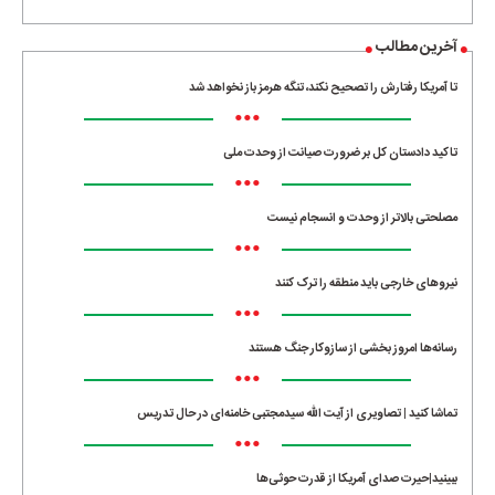
آخرین مطالب
تا آمریکا رفتارش را تصحیح نکند، تنگه هرمز باز نخواهد شد
•••
تاکید دادستان کل بر ضرورت صیانت از وحدت ملی
•••
مصلحتی بالاتر از وحدت و انسجام نیست
•••
نیروهای خارجی باید منطقه را ترک کنند
•••
رسانه‌ها امروز بخشی از سازوکار جنگ هستند
•••
تماشا کنید | تصاویری از آیت الله سیدمجتبی خامنه‌ای در حال تدریس
•••
ببینید|حیرت صدای آمریکا از قدرت حوثی‌ها