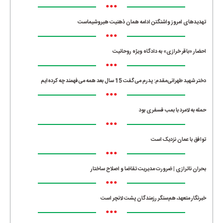
•••
تهدیدهای امروز واشنگتن ادامه همان ذهنیت هیروشیماست
•••
احضار «باقر خرازی» به دادگاه ویژه روحانیت
•••
دختر شهید طهرانی‌مقدم: پدرم می‌گفت 15 سال بعد همه می‌فهمند چه کرده‌ایم
•••
حمله به لامرد با بمب فسفری بود
•••
توافق با عمان نزدیک است
•••
بحران ناترازی | ضرورت مدیریت تقاضا و اصلاح ساختار
•••
خبرنگار متعهد، هم‌سنگر رزمندگان پشت لانچر است
•••