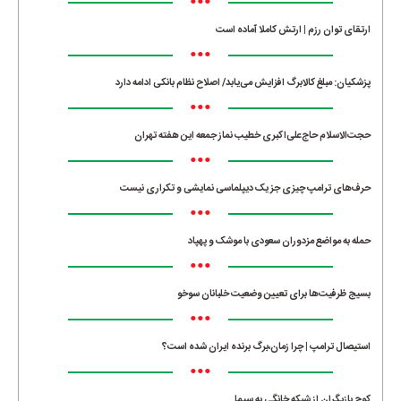
•••
ارتقای توان رزم | ارتش کاملا آماده است
•••
پزشکیان: مبلغ کالابرگ افزایش می‌یابد/ اصلاح نظام بانکی ادامه دارد
•••
حجت‌الاسلام حاج‌علی‌اکبری خطیب نماز جمعه این هفته تهران
•••
حرف‌های ترامپ چیزی جز یک دیپلماسی نمایشی و تکراری نیست
•••
حمله به مواضع مزدوران سعودی با موشک و پهپاد
•••
بسیج ظرفیت‌ها برای تعیین وضعیت خلبانان سوخو
•••
استیصال ترامپ | چرا زمان،برگ برنده ایران شده است؟
•••
کوچ بازیگران از شبکه خانگی به سیما