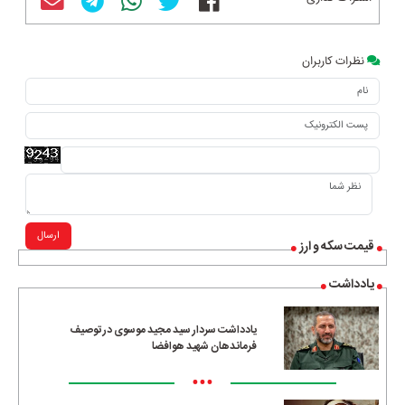
نظرات کاربران
ارسال
قیمت سکه و ارز
یادداشت
یادداشت سردار سید مجید موسوی در توصیف
فرماندهان شهید هوافضا
•••