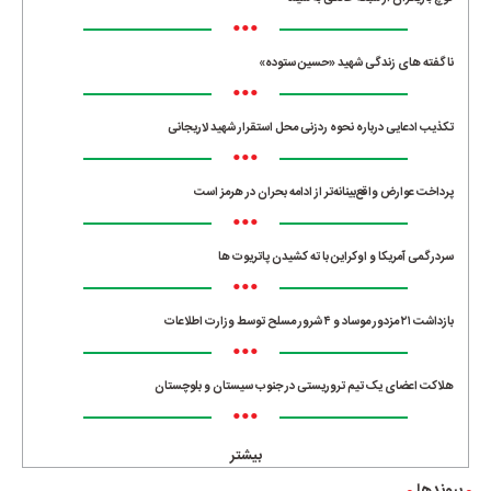
•••
ناگفته های زندگی شهید «حسین ستوده»
•••
تکذیب ادعایی درباره نحوه ردزنی محل استقرار شهید لاریجانی
•••
پرداخت عوارض واقع‌بینانه‌تر از ادامه بحران در هرمز است
•••
سردرگمی آمریکا و اوکراین با ته کشیدن پاتریوت ها
•••
بازداشت ۲۱ مزدور موساد و ۴ شرور مسلح توسط وزارت اطلاعات
•••
هلاکت اعضای یک تیم تروریستی در جنوب سیستان و بلوچستان
•••
بیشتر
پیوندها