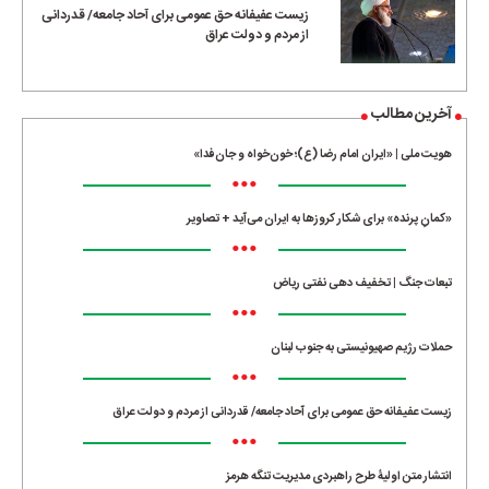
زیست عفیفانه حق عمومی برای آحاد جامعه/ قدردانی
از مردم و دولت عراق
آخرین مطالب
هویت ملی | «ایران امام رضا (ع)؛ خون‌خواه و جان‌فدا»
•••
«کمانِ پرنده» برای شکار کروزها به ایران می‌آید + تصاویر
•••
تبعات جنگ | تخفیف دهی نفتی ریاض
•••
حملات رژیم صهیونیستی به جنوب لبنان
•••
زیست عفیفانه حق عمومی برای آحاد جامعه/ قدردانی از مردم و دولت عراق
•••
انتشار متن اولیۀ طرح راهبردی مدیریت تنگه هرمز