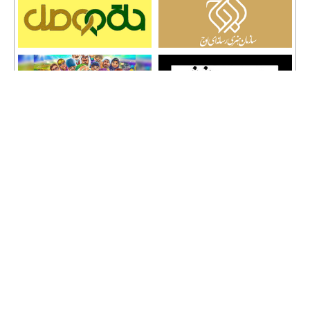
تمامی حقوق نشر مطالب و حق کپی رایت برای وب سایت سراج 24 محفوظ است و هرگونه
کپی برداری پیگرد قانونی دارد.
info [@] seraj24.ir