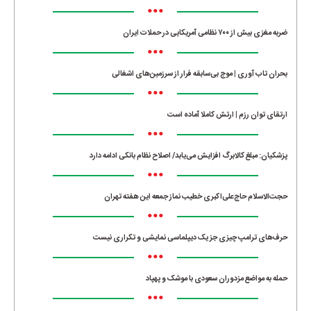
•••
ضربه مغزی بیش از ۷۰۰ نظامی آمریکایی در حملات ایران
•••
بحران تاب آوری | موج بی‌سابقه فرار از سرزمین‌های اشغالی
•••
ارتقای توان رزم | ارتش کاملا آماده است
•••
پزشکیان: مبلغ کالابرگ افزایش می‌یابد/ اصلاح نظام بانکی ادامه دارد
•••
حجت‌الاسلام حاج‌علی‌اکبری خطیب نماز جمعه این هفته تهران
•••
حرف‌های ترامپ چیزی جز یک دیپلماسی نمایشی و تکراری نیست
•••
حمله به مواضع مزدوران سعودی با موشک و پهپاد
•••