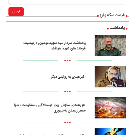
ارسال
قیمت سکه و ارز
یادداشت
یادداشت سردار سید مجید موسوی در توصیف
فرماندهان شهید هوافضا
•••
اکبر عبدی به روایتی دیگر
•••
هزینه‌های سازش، بهای ایستادگی/ «مقاومت» تنها
مسیرِ رسیدن به پیروزی
•••