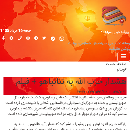
جمعه 16 مرداد 1405
پایگاه خبری سراج۲۴
رسانه تخصصی جبهه انقلاب اسلامی؛ روایت
روشن حقیقت
صفحه نخست
ویدئو
هشدار حزب الله به نتانیاهو + فیلم
۱۴۰۱/۱۰/۱۱ - ۲۳:۲۰
۱۴۰۱/۱۰/۱۱ - ۲۳:۲۰
سرویس رسانه‌ای حزب الله لبنان با انتشار یک فایل ویدئویی، شکست دیوار حائل
صهیونیستی و حمله به شهرکهای اسرائیلی در فلسطین اشغالی را شبیه‌سازی کرده است.
به گزارش
سراج24
، سرویس رسانه‌ای حزب الله لبنان شامگاه امروز یکشنبه ویدئویی
منتشر کرد که در آن عبور از دیوار حائل رژیم موقت صهیونیستی شبیه‌سازی شده است.
پایگاه خبری العهد لبنان این ویدئو را منتشر کرد که عنوان آن، «قادرون... سنعبر»
(می‌توانیم و عبور خواهیم کرد) است. در این فایل، عملیات ورود نیروهای حزب الله به